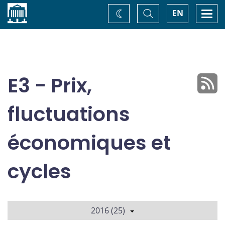
Accueil
Basculer
Togg
EN
Changez
la
navi
recherche
de
thème
E3 - Prix,
fluctuations
économiques et
cycles
2016 (25)