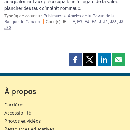
adéquatement aux préoccupations à l’égard de la valeur
plancher des taux d’intérêt nominaux.
Type(s) de contenu
:
Publications
,
Articles de la Revue de la
Banque du Canada
Code(s) JEL
:
E
,
E3
,
E4
,
E5
,
J
,
J2
,
J23
,
J3
,
J30
Partager
Partager
Partager
Part
cette
cette
cette
cette
page
page
page
page
sur
sur
sur
par
Facebook
X
LinkedIn
courr
À propos
Carrières
Accessibilité
Photos et vidéos
Ressources éducatives