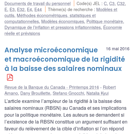
Documents de travail du personnel
Code(s) JEL
:
C
,
C3
,
C32
,
E
,
E3
,
E32
,
E4
,
E44
Thème(s) de recherche
:
Modèles et
outils
,
Méthodes économétriques, statistiques et
computationnelles
,
Modèles économiques
,
Politique monétaire
,
Dynamique de l’inflation et pressions inflationnistes
,
Économie
réelle et prévisions
Analyse microéconomique
16 mai 2016
et macroéconomique de la rigidité
à la baisse des salaires nominaux
Revue de la Banque du Canada - Printemps 2016
Robert
Amano
,
Dany Brouillette
,
Stefano Gnocchi
,
Natalia Kyui
L’article examine l’ampleur de la rigidité à la baisse des
salaires nominaux (RBSN) au Canada et ses implications
pour la politique monétaire. Les auteurs se demandent si
l’existence de la RBSN constitue un argument suffisant en
faveur du relèvement de la cible d’inflation si l’on répond