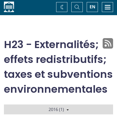
Accueil
Basculer
Togg
EN
Changez
la
navi
recherche
de
thème
H23 - Externalités;
effets redistributifs;
taxes et subventions
environnementales
2016 (1)