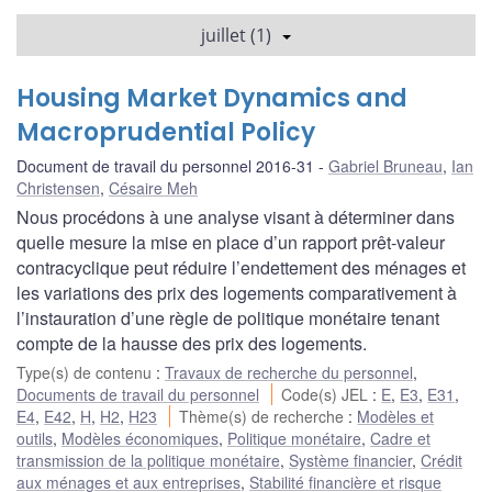
juillet (1)
Housing Market Dynamics and
Macroprudential Policy
Document de travail du personnel 2016-31
Gabriel Bruneau
,
Ian
Christensen
,
Césaire Meh
Nous procédons à une analyse visant à déterminer dans
quelle mesure la mise en place d’un rapport prêt-valeur
contracyclique peut réduire l’endettement des ménages et
les variations des prix des logements comparativement à
l’instauration d’une règle de politique monétaire tenant
compte de la hausse des prix des logements.
Type(s) de contenu
:
Travaux de recherche du personnel
,
Documents de travail du personnel
Code(s) JEL
:
E
,
E3
,
E31
,
E4
,
E42
,
H
,
H2
,
H23
Thème(s) de recherche
:
Modèles et
outils
,
Modèles économiques
,
Politique monétaire
,
Cadre et
transmission de la politique monétaire
,
Système financier
,
Crédit
aux ménages et aux entreprises
,
Stabilité financière et risque