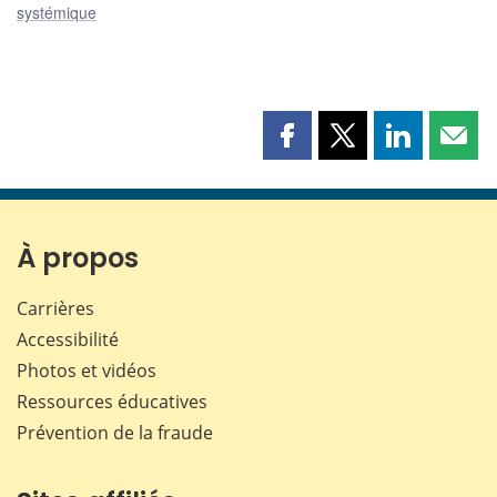
systémique
Partager
Partager
Partager
Part
cette
cette
cette
cette
page
page
page
page
sur
sur
sur
par
Facebook
X
LinkedIn
courr
À propos
Carrières
Accessibilité
Photos et vidéos
Ressources éducatives
Prévention de la fraude