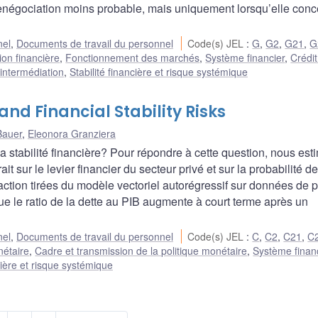
a renégociation moins probable, mais uniquement lorsqu’elle con
nel
,
Documents de travail du personnel
Code(s) JEL
:
G
,
G2
,
G21
,
G
ion financière
,
Fonctionnement des marchés
,
Système financier
,
Crédi
t intermédiation
,
Stabilité financière et risque systémique
and Financial Stability Risks
Bauer
,
Eleonora Granziera
la stabilité financière? Pour répondre à cette question, nous es
t sur le levier financier du secteur privé et sur la probabilité de
éaction tirées du modèle vectoriel autorégressif sur données de 
ue le ratio de la dette au PIB augmente à court terme après un
nel
,
Documents de travail du personnel
Code(s) JEL
:
C
,
C2
,
C21
,
C
nétaire
,
Cadre et transmission de la politique monétaire
,
Système finan
cière et risque systémique