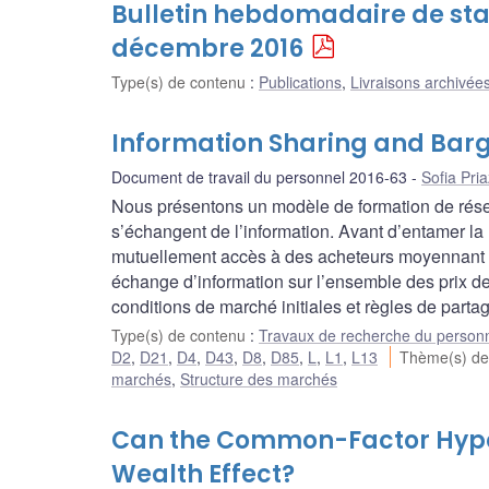
Bulletin hebdomadaire de stat
décembre 2016
Type(s) de contenu
:
Publications
,
Livraisons archivées
Information Sharing and Barg
Document de travail du personnel 2016-63
Sofia Pri
Nous présentons un modèle de formation de rése
s’échangent de l’information. Avant d’entamer la
mutuellement accès à des acheteurs moyennant un
échange d’information sur l’ensemble des prix de
conditions de marché initiales et règles de partag
Type(s) de contenu
:
Travaux de recherche du person
D2
,
D21
,
D4
,
D43
,
D8
,
D85
,
L
,
L1
,
L13
Thème(s) de
marchés
,
Structure des marchés
Can the Common-Factor Hypot
Wealth Effect?