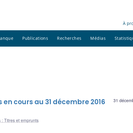
À pr
 banque
Publications
Recherches
Médias
Statisti
s en cours au 31 décembre 2016
31 décem
 : Titres et emprunts