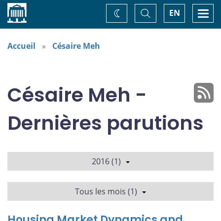
Accueil
Basculer
Togg
EN
Changez
la
navi
recherche
de
thème
Accueil
Césaire Meh
Césaire Meh -
Dernières parutions
2016 (1)
Tous les mois (1)
Housing Market Dynamics and