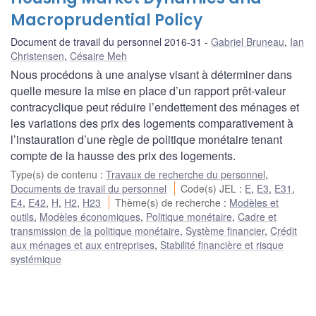
Macroprudential Policy
Document de travail du personnel 2016-31
Gabriel Bruneau
,
Ian
Christensen
,
Césaire Meh
Nous procédons à une analyse visant à déterminer dans
quelle mesure la mise en place d’un rapport prêt-valeur
contracyclique peut réduire l’endettement des ménages et
les variations des prix des logements comparativement à
l’instauration d’une règle de politique monétaire tenant
compte de la hausse des prix des logements.
Type(s) de contenu
:
Travaux de recherche du personnel
,
Documents de travail du personnel
Code(s) JEL
:
E
,
E3
,
E31
,
E4
,
E42
,
H
,
H2
,
H23
Thème(s) de recherche
:
Modèles et
outils
,
Modèles économiques
,
Politique monétaire
,
Cadre et
transmission de la politique monétaire
,
Système financier
,
Crédit
aux ménages et aux entreprises
,
Stabilité financière et risque
systémique