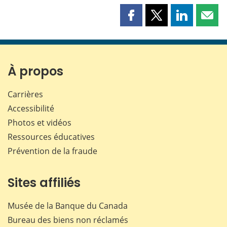
Partager
Partager
Partager
Part
cette
cette
cette
cette
page
page
page
page
sur
sur
sur
par
Facebook
X
LinkedIn
courr
À propos
Carrières
Accessibilité
Photos et vidéos
Ressources éducatives
Prévention de la fraude
Sites affiliés
Musée de la Banque du Canada
Bureau des biens non réclamés