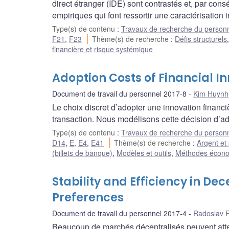
direct étranger (IDE) sont contrastés et, par cons
empiriques qui font ressortir une caractérisation i
Type(s) de contenu
:
Travaux de recherche du person
F21
,
F23
Thème(s) de recherche
:
Défis structurels
financière et risque systémique
Adoption Costs of Financial I
Document de travail du personnel 2017-8
Kim Huynh
Le choix discret d’adopter une innovation financiè
transaction. Nous modélisons cette décision d’a
Type(s) de contenu
:
Travaux de recherche du person
D14
,
E
,
E4
,
E41
Thème(s) de recherche
:
Argent et
(billets de banque)
,
Modèles et outils
,
Méthodes économ
Stability and Efficiency in D
Preferences
Document de travail du personnel 2017-4
Radoslav 
Beaucoup de marchés décentralisés peuvent attein