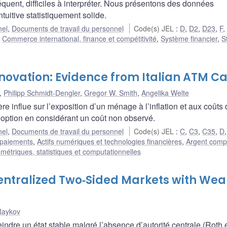
équent, difficiles à interpréter. Nous présentons des données
ntuitive statistiquement solide.
nel
,
Documents de travail du personnel
Code(s) JEL
:
D
,
D2
,
D23
,
F
,
Commerce international, finance et compétitivité
,
Système financier
,
S
nnovation: Evidence from Italian ATM C
,
Philipp Schmidt-Dengler
,
Gregor W. Smith
,
Angelika Welte
re influe sur l’exposition d’un ménage à l’inflation et aux coûts
doption en considérant un coût non observé.
nel
,
Documents de travail du personnel
Code(s) JEL
:
C
,
C3
,
C35
,
D
 paiements
,
Actifs numériques et technologies financières
,
Argent comp
étriques, statistiques et computationnelles
ecentralized Two‐Sided Markets with Wea
Raykov
dre un état stable malgré l’absence d’autorité centrale (Roth 