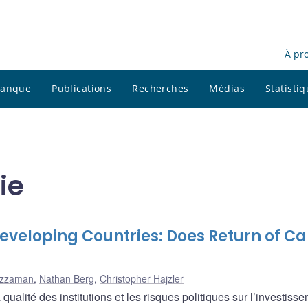
À pr
 banque
Publications
Recherches
Médias
Statisti
ie
Developing Countries: Does Return of Ca
uzzaman
,
Nathan Berg
,
Christopher Hajzler
qualité des institutions et les risques politiques sur l’investiss