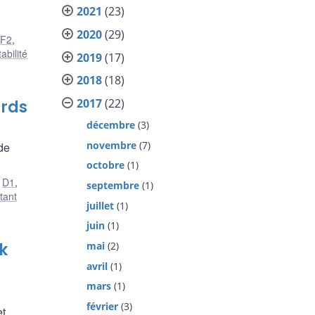
2021
(23)
2020
(29)
,
F2
,
tabilité
2019
(17)
2018
(18)
2017
(22)
ards
décembre
(3)
novembre
(7)
 de
octobre
(1)
,
D1
,
septembre
(1)
tant
juillet
(1)
juin
(1)
mai
(2)
k
avril
(1)
mars
(1)
février
(3)
et