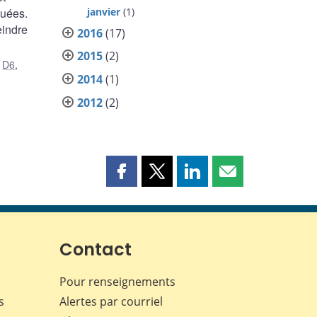
janvier
(1)
quées.
eindre
2016
(17)
2015
(2)
,
D6
,
2014
(1)
2012
(2)
Partager
Partager
Partager
Partager
cette
cette
cette
cette
page
page
page
page
sur
sur
sur
par
Facebook
X
LinkedIn
courriel
Contact
Pour renseignements
s
Alertes par courriel