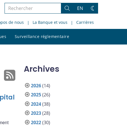
Rechercher
EN
Rechercher
Changez
dans
de
opos de nous
La Banque et vous
Carrières
le
thème
site
Rechercher
ques
Surveillance réglementaire
dans
le
site
Archives
2026
(14)
2025
(26)
pital
2024
(38)
2023
(28)
ement
2022
(30)