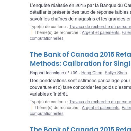
L’enquête réalisée en 2015 par la Banque du Can
détaillants présente des taux de réponse faibles 
savoir les chaînes de magasins et les grandes e
Type(s) de contenu
:
Travaux de recherche du person
Thème(s) de recherche
:
Argent et paiements
,
Paie
computationnelles
The Bank of Canada 2015 Retai
Methods: Calibration for Sing
Rapport technique n° 109
Heng Chen
,
Rallye Shen
Des pondérations sont estimées par calage pour a)
couverture et c) faire concorder les poids d’estim
variables d’intérêt.
Type(s) de contenu
:
Travaux de recherche du person
Thème(s) de recherche
:
Argent et paiements
,
Paie
computationnelles
The Bank of Canada 2015 Retai