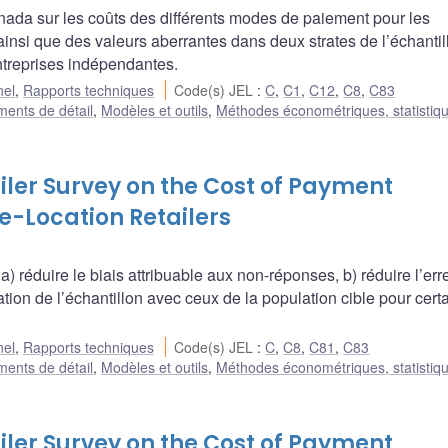
ada sur les coûts des différents modes de paiement pour les
ainsi que des valeurs aberrantes dans deux strates de l’échantil
ntreprises indépendantes.
nel
,
Rapports techniques
Code(s) JEL
:
C
,
C1
,
C12
,
C8
,
C83
ments de détail
,
Modèles et outils
,
Méthodes économétriques, statistiqu
ler Survey on the Cost of Payment
le-Location Retailers
 réduire le biais attribuable aux non-réponses, b) réduire l’err
ation de l’échantillon avec ceux de la population cible pour cert
nel
,
Rapports techniques
Code(s) JEL
:
C
,
C8
,
C81
,
C83
ments de détail
,
Modèles et outils
,
Méthodes économétriques, statistiqu
ler Survey on the Cost of Payment