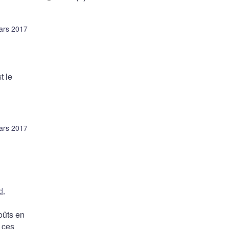
ars 2017
t le
ars 2017
d
,
oûts en
 ces