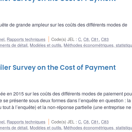
te de grande ampleur sur les coûts des différents modes de
nel
,
Rapports techniques
Code(s) JEL
:
C
,
C8
,
C81
,
C83
ments de détail
,
Modèles et outils
,
Méthodes économétriques, statistiqu
ler Survey on the Cost of Payment
 en 2015 sur les coûts des différents modes de paiement pou
lle se présente sous deux formes dans l’enquête en question : la
u tout à l’enquête) et la non-réponse partielle (une entreprise n
nel
,
Rapports techniques
Code(s) JEL
:
C
,
C8
,
C81
,
C83
ments de détail
,
Modèles et outils
,
Méthodes économétriques, statistiqu