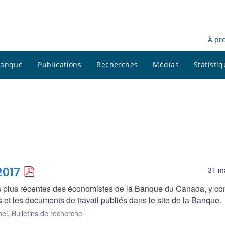
À pr
 banque
Publications
Recherches
Médias
Statisti
2017
31 m
es plus récentes des économistes de la Banque du Canada, y co
 et les documents de travail publiés dans le site de la Banque.
nel
,
Bulletins de recherche