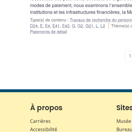
modes de paiement, nous examinons l’ensemble d
institutions et les infrastructures financières, 
Type(s) de contenu
:
Travaux de recherche du person
D24
,
E
,
E4
,
E41
,
E42
,
G
,
G2
,
G21
,
L
,
L2
Thème(s) 
Paiements de détail
1
À propos
Sites
Carrières
Musée 
Accessibilité
Bureau