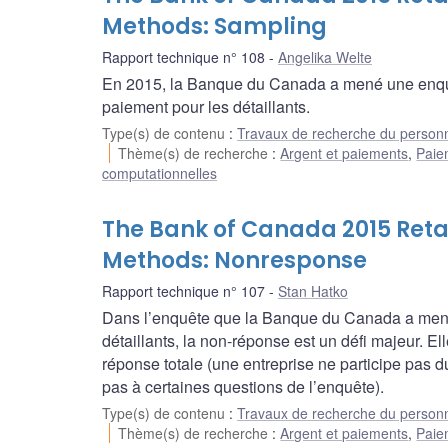
Methods: Sampling
Rapport technique n° 108
Angelika Welte
En 2015, la Banque du Canada a mené une enquê
paiement pour les détaillants.
Type(s) de contenu
:
Travaux de recherche du person
Thème(s) de recherche
:
Argent et paiements
,
Paie
computationnelles
The Bank of Canada 2015 Retai
Methods: Nonresponse
Rapport technique n° 107
Stan Hatko
Dans l’enquête que la Banque du Canada a menée
détaillants, la non-réponse est un défi majeur. E
réponse totale (une entreprise ne participe pas d
pas à certaines questions de l’enquête).
Type(s) de contenu
:
Travaux de recherche du person
Thème(s) de recherche
:
Argent et paiements
,
Paie