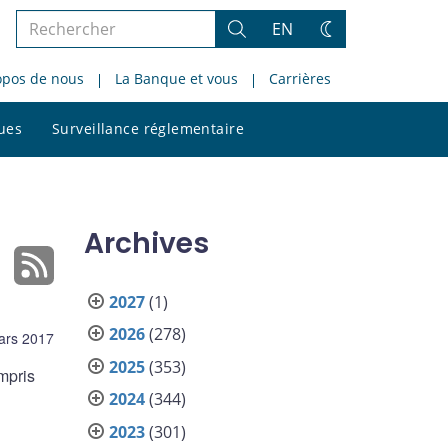
Rechercher
EN
Rechercher
Changez
dans
de
opos de nous
La Banque et vous
Carrières
le
thème
site
Rechercher
ques
Surveillance réglementaire
dans
le
site
Archives
2027
(1)
2026
(278)
ars 2017
2025
(353)
mpris
2024
(344)
2023
(301)