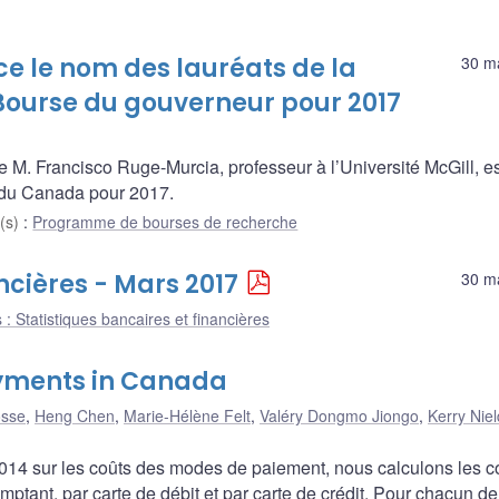
 le nom des lauréats de la
30 m
 Bourse du gouverneur pour 2017
M. Francisco Ruge-Murcia, professeur à l’Université McGill, es
 du Canada pour 2017.
(s)
:
Programme de bourses de recherche
ncières - Mars 2017
30 m
 : Statistiques bancaires et financières
ayments in Canada
osse
,
Heng Chen
,
Marie-Hélène Felt
,
Valéry Dongmo Jiongo
,
Kerry Niel
2014 sur les coûts des modes de paiement, nous calculons les c
ptant, par carte de débit et par carte de crédit. Pour chacun de