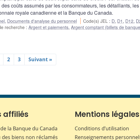
es coûts assumés par les consommateurs, les détaillants, les
la Monnaie royale canadienne et la Banque du Canada.
nel
,
Documents d'analyse du personnel
Code(s) JEL
:
D
,
D1
,
D12
,
D
de recherche
:
Argent et paiements
,
Argent comptant (billets de banque
2
3
Suivant »
 affiliés
Mentions légales
de la Banque du Canada
Conditions d’utilisation
 des biens non réclamés
Renseignements personnel