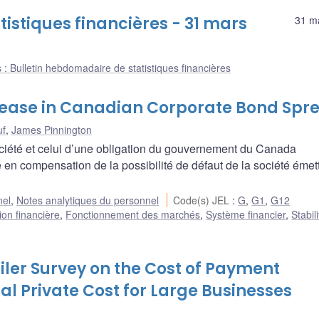
istiques financières - 31 mars
31 m
 : Bulletin hebdomadaire de statistiques financières
rease in Canadian Corporate Bond Spr
uf
,
James Pinnington
ociété et celui d’une obligation du gouvernement du Canada
n compensation de la possibilité de défaut de la société émett
nel
,
Notes analytiques du personnel
Code(s) JEL
:
G
,
G1
,
G12
ion financière
,
Fonctionnement des marchés
,
Système financier
,
Stabil
ler Survey on the Cost of Payment
al Private Cost for Large Businesses