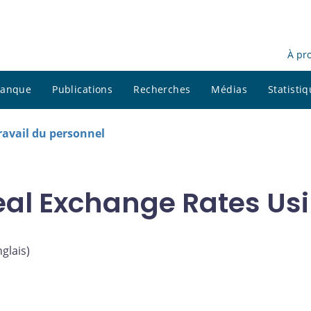
À pr
 banque
Publications
Recherches
Médias
Statisti
avail du personnel
eal Exchange Rates Us
nglais
)