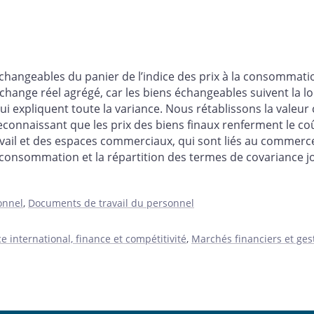
échangeables du panier de l’indice des prix à la consommatio
hange réel agrégé, car les biens échangeables suivent la loi
ui expliquent toute la variance. Nous rétablissons la valeur
onnaissant que les prix des biens finaux renferment le coû
ail et des espaces commerciaux, qui sont liés au commerc
 consommation et la répartition des termes de covariance j
onnel
,
Documents de travail du personnel
international, finance et compétitivité
,
Marchés financiers et ges