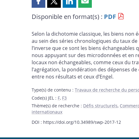
Partager
Partager
Partager
Partager
cette
cette
cette
cette
Disponible en format(s) :
PDF
page
page
page
page
sur
sur
sur
par
Facebook
X
LinkedIn
courriel
Selon la dichotomie classique, les biens non 
au sein des séries chronologiques du taux de c
l’inverse que ce sont les biens échangeables q
nous appuyant sur des microdonnées et en rec
locaux non échangeables, comme ceux du trav
l’agrégation, la pondération des dépenses de
entre nos résultats et ceux d’Engel.
Type(s) de contenu
:
Travaux de recherche du pers
Code(s) JEL
:
F
,
F3
Thème(s) de recherche
:
Défis structurels
,
Commerce 
internationaux
DOI : https://doi.org/10.34989/swp-2017-12