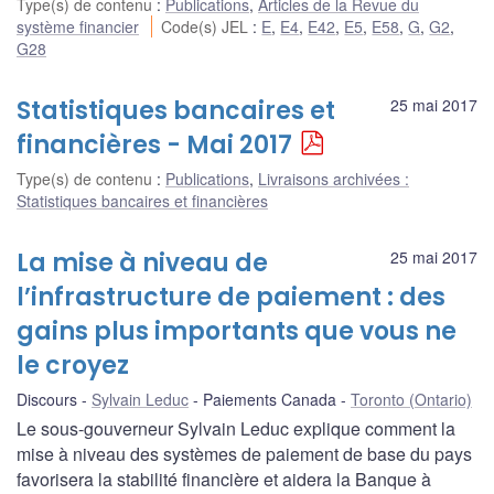
Type(s) de contenu
:
Publications
,
Articles de la Revue du
système financier
Code(s) JEL
:
E
,
E4
,
E42
,
E5
,
E58
,
G
,
G2
,
G28
Statistiques bancaires et
25 mai 2017
financières - Mai 2017
Type(s) de contenu
:
Publications
,
Livraisons archivées :
Statistiques bancaires et financières
La mise à niveau de
25 mai 2017
l’infrastructure de paiement : des
gains plus importants que vous ne
le croyez
Discours
Sylvain Leduc
Paiements Canada
Toronto (Ontario)
Le sous-gouverneur Sylvain Leduc explique comment la
mise à niveau des systèmes de paiement de base du pays
favorisera la stabilité financière et aidera la Banque à