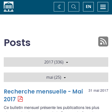
Accueil
Basculer
Togg
EN
Changez
la
navi
recherche
de
thème
Posts
2017 (336)
mai (25)
Recherche mensuelle - Mai
31 mai 2017
2017
Ce bulletin mensuel présente les publications les plus