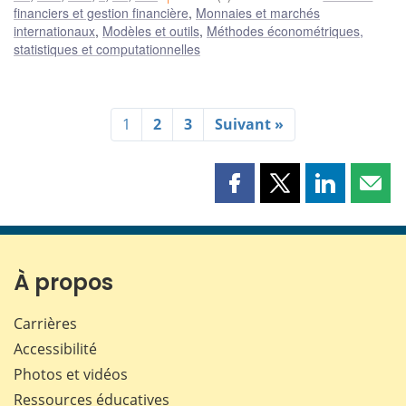
financiers et gestion financière
,
Monnaies et marchés
internationaux
,
Modèles et outils
,
Méthodes économétriques,
statistiques et computationnelles
1
2
3
Suivant »
Partager
Partager
Partager
Part
cette
cette
cette
cette
page
page
page
page
sur
sur
sur
par
Facebook
X
LinkedIn
courr
À propos
Carrières
Accessibilité
Photos et vidéos
Ressources éducatives