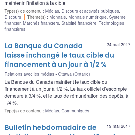
maintenir l’inflation à la cible.
Type(s) de contenu
:
Médias
,
Discours et activités publiques
,
Discours
Thème(s)
:
Monnaie
,
Monnaie numérique
,
Système
financier
,
Marchés financiers
,
Stabilité financière
,
Technologies
financières
La Banque du Canada
24 mai 2017
laisse inchangé le taux cible du
financement à un jour à 1/2 %
Relations avec les médias
Ottawa (Ontario)
La Banque du Canada maintient le taux cible du
financement à un jour à 1/2 %. Le taux officiel d’escompte
demeure à 3/4 %, et le taux de rémunération des dépôts, à
1/4 %.
Type(s) de contenu
:
Médias
,
Communiqués
Bulletin hebdomadaire de
19 mai 2017