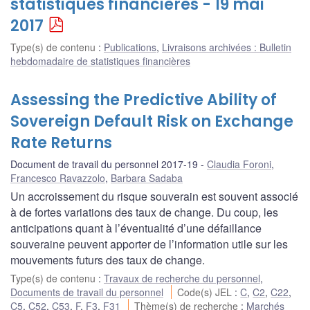
statistiques financières - 19 mai
2017
Type(s) de contenu
:
Publications
,
Livraisons archivées : Bulletin
hebdomadaire de statistiques financières
Assessing the Predictive Ability of
Sovereign Default Risk on Exchange
Rate Returns
Document de travail du personnel 2017-19
Claudia Foroni
,
Francesco Ravazzolo
,
Barbara Sadaba
Un accroissement du risque souverain est souvent associé
à de fortes variations des taux de change. Du coup, les
anticipations quant à l’éventualité d’une défaillance
souveraine peuvent apporter de l’information utile sur les
mouvements futurs des taux de change.
Type(s) de contenu
:
Travaux de recherche du personnel
,
Documents de travail du personnel
Code(s) JEL
:
C
,
C2
,
C22
,
C5
,
C52
,
C53
,
F
,
F3
,
F31
Thème(s) de recherche
:
Marchés