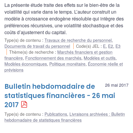
La présente étude traite des effets sur le bien-être de la
volatilité qui varie dans le temps. L’auteur construit un
modèle à croissance endogène résoluble qui intègre des
préférences récursives, une volatilité stochastique et des
coûts d’ajustement du capital.
Type(s) de contenu
:
Travaux de recherche du personnel
,
Documents de travail du personnel
Code(s) JEL
:
E
,
E2
,
E3
Thème(s) de recherche
:
Marchés financiers et gestion
financière
,
Fonctionnement des marchés
,
Modèles et outils
,
Modèles économiques
,
Politique monétaire
,
Économie réelle et
prévisions
Bulletin hebdomadaire de
26 mai 2017
statistiques financières - 26 mai
2017
Type(s) de contenu
:
Publications
,
Livraisons archivées : Bulletin
hebdomadaire de statistiques financières