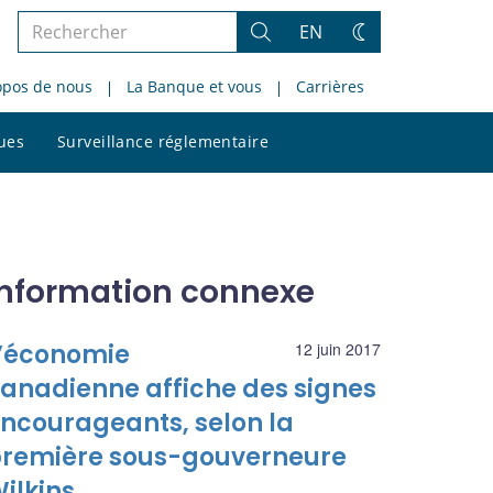
Rechercher
EN
Rechercher
Changez
dans
de
opos de nous
La Banque et vous
Carrières
le
thème
site
Rechercher
ques
Surveillance réglementaire
dans
le
site
Information connexe
’économie
12 juin 2017
anadienne affiche des signes
ncourageants, selon la
remière sous-gouverneure
ilkins