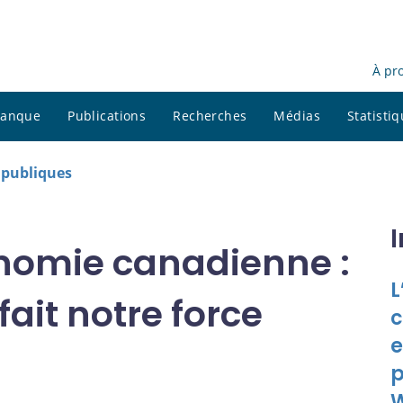
À pr
 banque
Publications
Recherches
Médias
Statisti
s publiques
conomie canadienne :
L
fait notre force
c
e
p
W