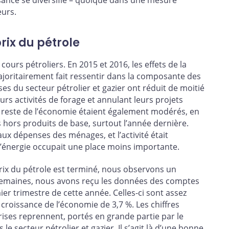
eurs.
rix du pétrole
urs pétroliers. En 2015 et 2016, les effets de la
majoritairement fait ressentir dans la composante des
es du secteur pétrolier et gazier ont réduit de moitié
rs activités de forage et annulant leurs projets
e reste de l’économie étaient également modérés, en
s hors produits de base, surtout l’année dernière.
ux dépenses des ménages, et l’activité était
l’énergie occupait une place moins importante.
rix du pétrole est terminé, nous observons un
 semaines, nous avons reçu les données des comptes
er trimestre de cette année. Celles-ci sont assez
croissance de l’économie de 3,7 %. Les chiffres
ises reprennent, portés en grande partie par le
 secteur pétrolier et gazier. Il s’agit là d’une bonne