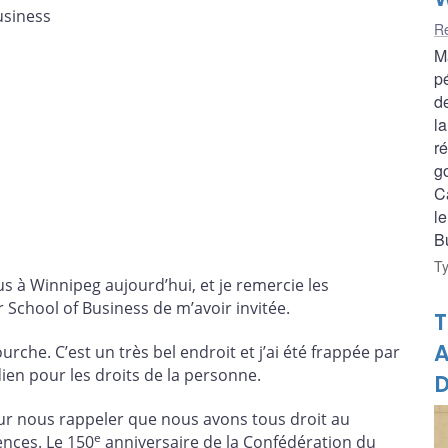
usiness
Re
M
p
d
la
r
g
Ca
l
B
T
us à Winnipeg aujourd’hui, et je remercie les
School of Business de m’avoir invitée.
T
A
ourche. C’est un très bel endroit et j’ai été frappée par
en pour les droits de la personne.
D
à pour nous rappeler que nous avons tous droit au
e
ences. Le 150
anniversaire de la Confédération du