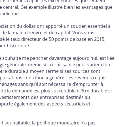
absorber les capacités excédentaires qui s’étaient
e central. Cet exemple illustre bien les avantages que
anadienne.
iation du dollar ont apporté un soutien essentiel à
t de la main-d’œuvre et du capital. Vous vous
é le taux directeur de 50 points de base en 2015,
her historique.
je souhaite me pencher davantage aujourd’hui, est liée
le générale, même si la croissance peut varier d’un
 d’être durable à moyen terme si ses sources sont
xportations contribue à générer les revenus requis
énages sans qu’il soit nécessaire d’emprunter à
 de la demande est plus susceptible d’être durable si
vestissements des entreprises destinés au
mporte également des aspects sectoriels et
it souhaitable, la politique monétaire n’a pas