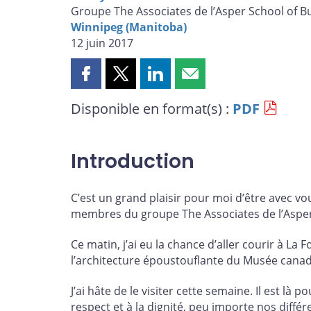
Groupe The Associates de l’Asper School of B
Winnipeg (Manitoba)
12 juin 2017
Partager
Partager
Partager
Partager
cette
cette
cette
cette
Disponible en format(s) :
PDF
page
page
page
page
sur
sur
sur
par
Facebook
X
LinkedIn
courriel
Introduction
C’est un grand plaisir pour moi d’être avec vo
membres du groupe The Associates de l’Asper 
Ce matin, j’ai eu la chance d’aller courir à La F
l’architecture époustouflante du Musée canadi
J’ai hâte de le visiter cette semaine. Il est l
respect et à la dignité, peu importe nos différ