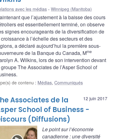
lations avec les médias
Winnipeg (Manitoba)
aintenant que l’ajustement à la baisse des cours
étroliers est essentiellement terminé, on observe
es signes encourageants de la diversification de
 croissance à l’échelle des secteurs et des
égions, a déclaré aujourd’hui la première sous-
me
ouverneure de la Banque du Canada, M
rolyn A. Wilkins, lors de son intervention devant
e groupe The Associates de l’Asper School of
usiness.
ype(s) de contenu
:
Médias
,
Communiqués
he Associates de la
12 juin 2017
sper School of Business -
iscours (Diffusions)
Le point sur l’économie
canadienne : une diversité