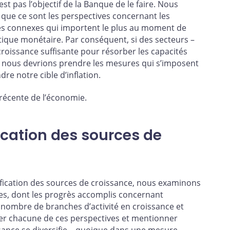
est pas l’objectif de la Banque de le faire. Nous
ie que ce sont les perspectives concernant les
ques connexes qui importent le plus au moment de
itique monétaire. Par conséquent, si des secteurs –
oissance suffisante pour résorber les capacités
, nous devrions prendre les mesures qui s’imposent
re notre cible d’inflation.
 récente de l’économie.
fication des sources de
ification des sources de croissance, nous examinons
ves, dont les progrès accomplis concernant
le nombre de branches d’activité en croissance et
rder chacune de ces perspectives et mentionner
ssance se diversifie – quoique dans une mesure