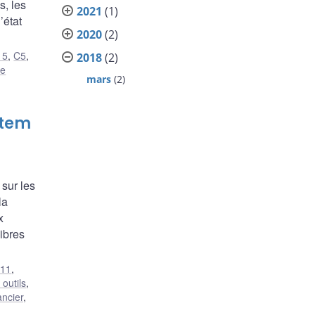
s, les
2021
(1)
’état
2020
(2)
15
,
C5
,
2018
(2)
ue
mars
(2)
stem
 sur les
la
x
ibres
11
,
outils
,
ancier
,