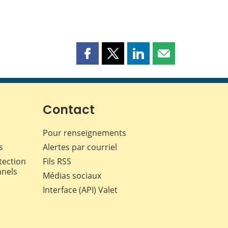
Partager
Partager
Partager
Partager
cette
cette
cette
cette
page
page
page
page
sur
sur
sur
par
Facebook
X
LinkedIn
courriel
Contact
Pour renseignements
s
Alertes par courriel
tection
Fils RSS
nnels
Médias sociaux
Interface (API) Valet