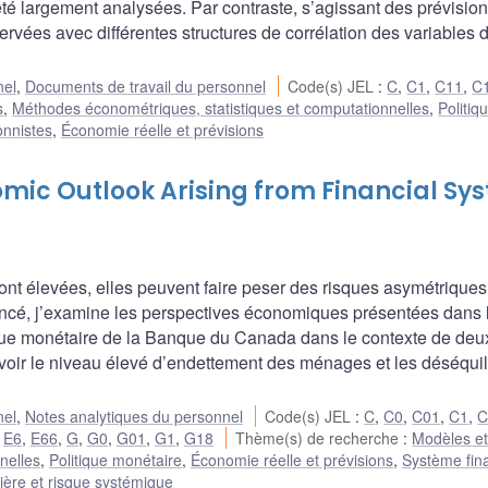
té largement analysées. Par contraste, s’agissant des prévision
ées avec différentes structures de corrélation des variables d
nel
,
Documents de travail du personnel
Code(s) JEL
:
C
,
C1
,
C11
,
C
s
,
Méthodes économétriques, statistiques et computationnelles
,
Politiq
onnistes
,
Économie réelle et prévisions
omic Outlook Arising from Financial Sy
ont élevées, elles peuvent faire peser des risques asymétriques
oncé, j’examine les perspectives économiques présentées dans 
tique monétaire de la Banque du Canada dans le contexte de deu
avoir le niveau élevé d’endettement des ménages et les déséquil
nel
,
Notes analytiques du personnel
Code(s) JEL
:
C
,
C0
,
C01
,
C1
,
C
,
E6
,
E66
,
G
,
G0
,
G01
,
G1
,
G18
Thème(s) de recherche
:
Modèles et 
nelles
,
Politique monétaire
,
Économie réelle et prévisions
,
Système fin
cière et risque systémique