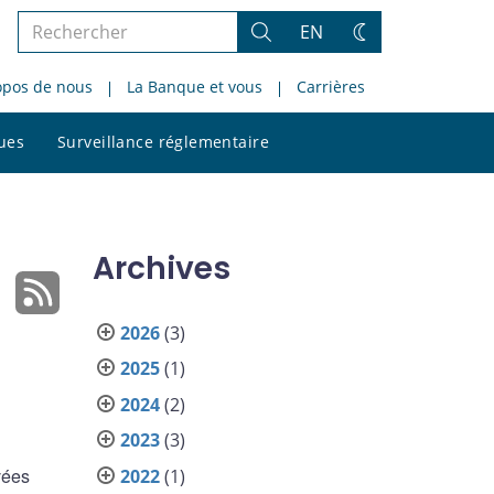
Rechercher
EN
Rechercher
Changez
dans
de
opos de nous
La Banque et vous
Carrières
le
thème
site
Rechercher
ques
Surveillance réglementaire
dans
le
site
Archives
2026
(3)
2025
(1)
2024
(2)
2023
(3)
vées
2022
(1)