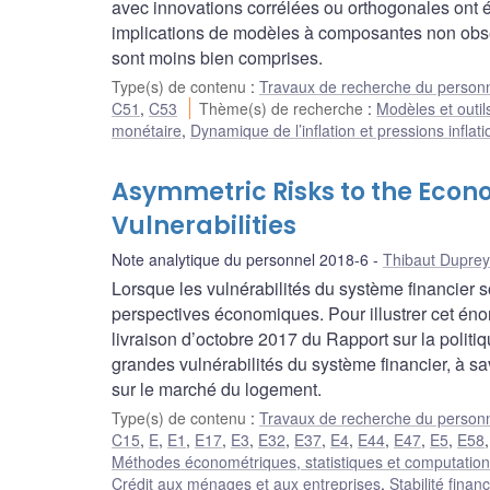
avec innovations corrélées ou orthogonales ont é
implications de modèles à composantes non observ
sont moins bien comprises.
Type(s) de contenu
:
Travaux de recherche du person
C51
,
C53
Thème(s) de recherche
:
Modèles et outil
monétaire
,
Dynamique de l’inflation et pressions inflati
Asymmetric Risks to the Econ
Vulnerabilities
Note analytique du personnel 2018-6
Thibaut Duprey
Lorsque les vulnérabilités du système financier s
perspectives économiques. Pour illustrer cet én
livraison d’octobre 2017 du Rapport sur la poli
grandes vulnérabilités du système financier, à s
sur le marché du logement.
Type(s) de contenu
:
Travaux de recherche du person
C15
,
E
,
E1
,
E17
,
E3
,
E32
,
E37
,
E4
,
E44
,
E47
,
E5
,
E58
Méthodes économétriques, statistiques et computation
Crédit aux ménages et aux entreprises
,
Stabilité finan