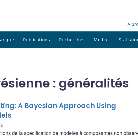
À pr
 banque
Publications
Recherches
Médias
Statisti
ésienne : généralités
sting: A Bayesian Approach Using
els
da
cations de la spécification de modèles à composantes non obser