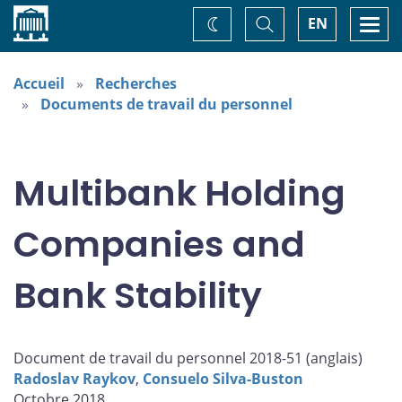
Accueil
Basculer
Togg
EN
Changez
la
navi
recherche
de
thème
Accueil
Recherches
Documents de travail du personnel
Multibank Holding
Companies and
Bank Stability
Document de travail du personnel 2018-51 (
anglais
)
Radoslav Raykov
,
Consuelo Silva-Buston
Octobre 2018