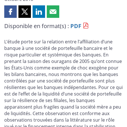
Partager
Partager
Partager
Partager
cette
cette
cette
cette
Disponible en format(s) :
PDF
page
page
page
page
sur
sur
sur
par
Facebook
X
LinkedIn
courriel
L’étude porte sur la relation entre l’affiliation d’une
banque à une société de portefeuille bancaire et le
risque particulier et systémique des banques. En
prenant la saison des ouragans de 2005 qu’ont connue
les États-Unis comme exemple de choc exogène pour
les bilans bancaires, nous montrons que les banques
contrôlées par une société de portefeuille sont plus
résilientes que les banques indépendantes. Pour ce qui
est de l’effet de la liquidité d’une société de portefeuille
sur la résilience de ses filiales, les banques
apparaissent plus fragiles quand la société mère a peu
de liquidités. Cette observation est conforme aux
observations trouvées dans la littérature sur le rôle
joué par le financement interne dans la stabilisation