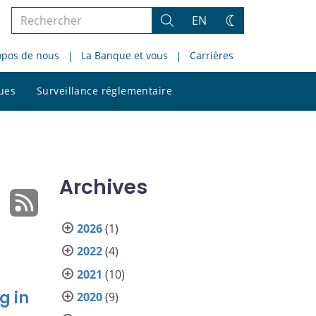
Rechercher
EN
Rechercher
Changez
dans
de
opos de nous
La Banque et vous
Carrières
le
thème
site
Rechercher
ques
Surveillance réglementaire
dans
le
site
Archives
2026
(1)
2022
(4)
2021
(10)
g in
2020
(9)