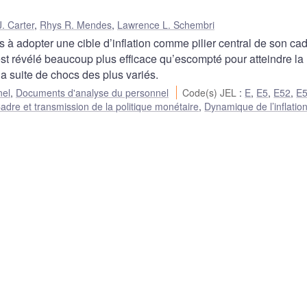
. Carter
,
Rhys R. Mendes
,
Lawrence L. Schembri
à adopter une cible d’inflation comme pilier central de son ca
est révélé beaucoup plus efficace qu’escompté pour atteindre la
 la suite de chocs des plus variés.
nel
,
Documents d'analyse du personnel
Code(s) JEL
:
E
,
E5
,
E52
,
E
adre et transmission de la politique monétaire
,
Dynamique de l’inflation