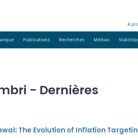
À pr
 banque
Publications
Recherches
Médias
Statisti
mbri - Dernières
newal: The Evolution of Inflation Targetin