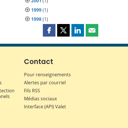
2001
(1)
1999
(1)
1998
(1)
Partager
Partager
Partager
Partager
cette
cette
cette
cette
page
page
page
page
sur
sur
sur
par
Facebook
X
LinkedIn
courriel
Contact
Pour renseignements
s
Alertes par courriel
tection
Fils RSS
nnels
Médias sociaux
Interface (API) Valet