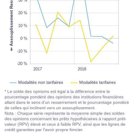
⇐ Assouplissement Resserrement ⇒
30 %
-20 %
20 %
L
100%
10 %
0 %
-10 %
-20 %
2017T1
2017T3
2020
2019
2017
L
2018
Modalités non tarifaires
Modalités tarifaires
* Le solde des opinions est égal à la différence entre le
pourcentage pondéré des opinions des institutions financières
allant dans le sens d'un resserrement et le pourcentage pondéré
de celles qui inclinent vers un assouplissement.
Nota : Chaque série représente la moyenne simple des soldes
des opinions concernant les prêts hypothécaires à rapport prêt-
valeur (RPV) élevé et ceux à faible RPV, ainsi que les lignes de
crédit garanties par l'avoir propre foncier.