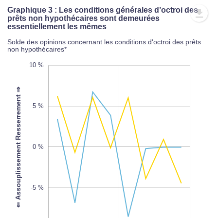
Graphique 3 : Les conditions générales d’octroi des
prêts non hypothécaires sont demeurées
essentiellement les mêmes
Solde des opinions concernant les conditions d'octroi des prêts
non hypothécaires*
-20 %
15 %
-15 %
10 %
⇐ Assouplissement Resserrement ⇒
5 %
-10 %
0 %
L
-5 %