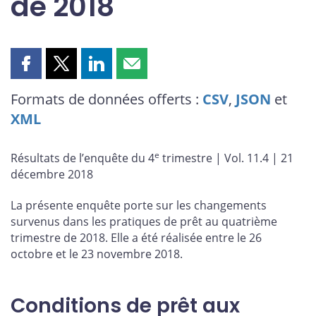
de 2018
tarifaires se sont assouplies pour les grandes sociétés,
alors qu’elles demeurent les mêmes pour les petites
entreprises et les sociétés commerciales
Partager
Partager
Partager
Partager
cette
cette
cette
cette
Formats de données offerts :
CSV
,
JSON
et
page
page
page
page
XML
sur
sur
sur
par
Facebook
X
LinkedIn
courriel
e
Résultats de l’enquête du 4
trimestre | Vol. 11.4 | 21
décembre 2018
La présente enquête porte sur les changements
survenus dans les pratiques de prêt au quatrième
trimestre de 2018. Elle a été réalisée entre le 26
octobre et le 23 novembre 2018.
Conditions de prêt aux