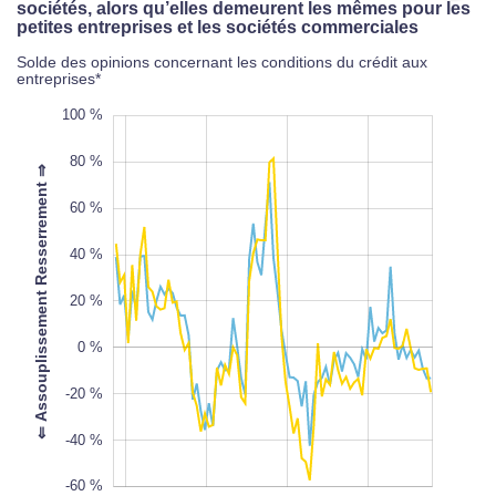
sociétés, alors qu’elles demeurent les mêmes pour les
petites entreprises et les sociétés commerciales
Solde des opinions concernant les conditions du crédit aux
entreprises*
-100 %
120 %
-80 %
100 %
80 %
⇐ Assouplissement Resserrement ⇒
60 %
40 %
100 %
20 %
L
0 %
-20 %
-40 %
-60 %