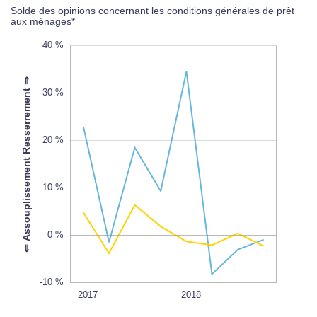
Solde des opinions concernant les conditions générales de prêt
aux ménages*
-30 %
50 %
-20 %
40 %
⇐ Assouplissement Resserrement ⇒
30 %
20 %
-10 %
L
100%
10 %
0 %
-10 %
2020
2019
2017T1
2017T3
2017
L
2018