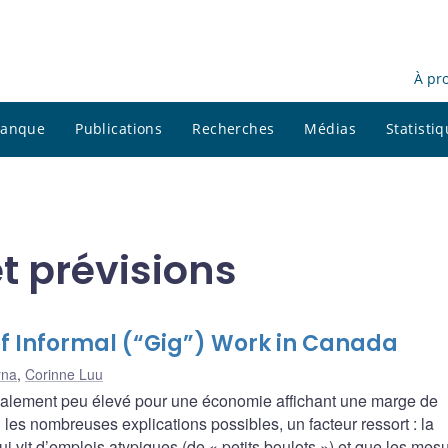
À pr
 banque
Publications
Recherches
Médias
Statisti
t prévisions
of Informal (“Gig”) Work in Canada
yna
,
Corinne Luu
oxalement peu élevé pour une économie affichant une marge de
 les nombreuses explications possibles, un facteur ressort : la
ui vit d’emplois atypiques (de « petits boulots ») et que les mes