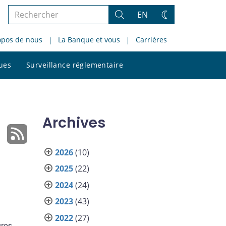
Rechercher
EN
Rechercher
Changez
dans
de
opos de nous
La Banque et vous
Carrières
le
thème
site
Rechercher
ques
Surveillance réglementaire
dans
le
site
Archives
2026
(10)
2025
(22)
2024
(24)
2023
(43)
2022
(27)
ures