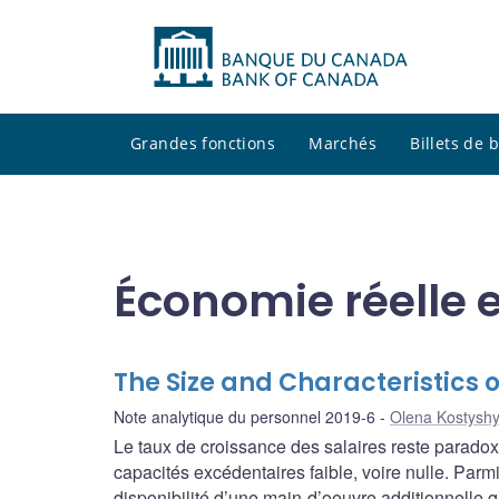
Grandes fonctions
Marchés
Billets de
Économie réelle e
The Size and Characteristics 
Note analytique du personnel 2019-6
Olena Kostysh
Le taux de croissance des salaires reste parad
capacités excédentaires faible, voire nulle. Parmi
disponibilité d’une main-d’oeuvre additionnelle q