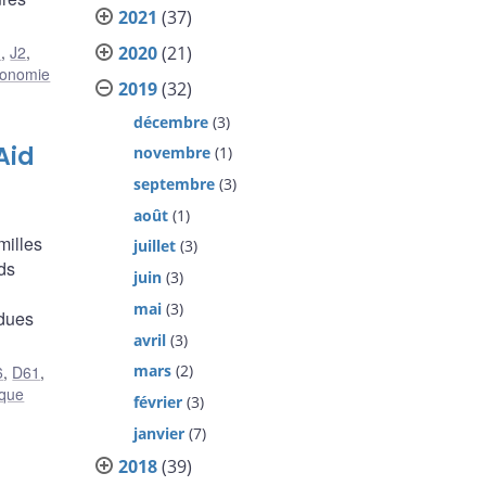
2021
(37)
2020
(21)
J
,
J2
,
onomie
2019
(32)
décembre
(3)
Aid
novembre
(1)
septembre
(3)
août
(1)
milles
juillet
(3)
ds
juin
(3)
mai
(3)
 dues
avril
(3)
mars
(2)
6
,
D61
,
ique
février
(3)
janvier
(7)
2018
(39)