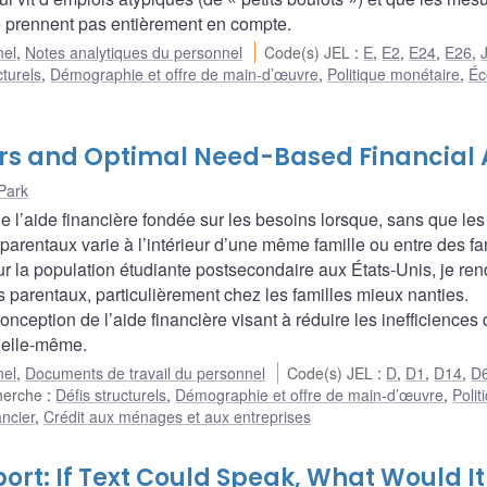
ne prennent pas entièrement en compte.
nel
,
Notes analytiques du personnel
Code(s) JEL
:
E
,
E2
,
E24
,
E26
,
cturels
,
Démographie et offre de main-d’œuvre
,
Politique monétaire
,
Éc
fers and Optimal Need-Based Financial 
Park
e l’aide financière fondée sur les besoins lorsque, sans que les
rts parentaux varie à l’intérieur d’une même famille ou entre des fa
ur la population étudiante postsecondaire aux États-Unis, je ren
s parentaux, particulièrement chez les familles mieux nanties.
 conception de l’aide financière visant à réduire les inefficiences
e elle-même.
nel
,
Documents de travail du personnel
Code(s) JEL
:
D
,
D1
,
D14
,
D
herche
:
Défis structurels
,
Démographie et offre de main-d’œuvre
,
Polit
ncier
,
Crédit aux ménages et aux entreprises
rt: If Text Could Speak, What Would It