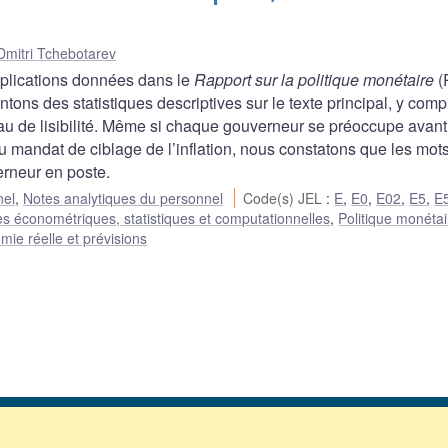
Dmitri Tchebotarev
plications données dans le
Rapport sur la politique monétaire
(
ns des statistiques descriptives sur le texte principal, y comp
au de lisibilité. Même si chaque gouverneur se préoccupe avant
mandat de ciblage de l’inflation, nous constatons que les mot
erneur en poste.
nel
,
Notes analytiques du personnel
Code(s) JEL
:
E
,
E0
,
E02
,
E5
,
E
s économétriques, statistiques et computationnelles
,
Politique monétai
ie réelle et prévisions