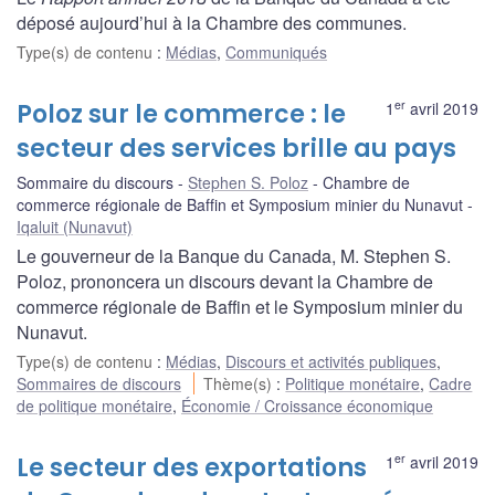
déposé aujourd’hui à la Chambre des communes.
Type(s) de contenu
:
Médias
,
Communiqués
er
Poloz sur le commerce : le
1
avril 2019
secteur des services brille au pays
Sommaire du discours
Stephen S. Poloz
Chambre de
commerce régionale de Baffin et Symposium minier du Nunavut
Iqaluit (Nunavut)
Le gouverneur de la Banque du Canada, M. Stephen S.
Poloz, prononcera un discours devant la Chambre de
commerce régionale de Baffin et le Symposium minier du
Nunavut.
Type(s) de contenu
:
Médias
,
Discours et activités publiques
,
Sommaires de discours
Thème(s)
:
Politique monétaire
,
Cadre
de politique monétaire
,
Économie / Croissance économique
er
Le secteur des exportations
1
avril 2019