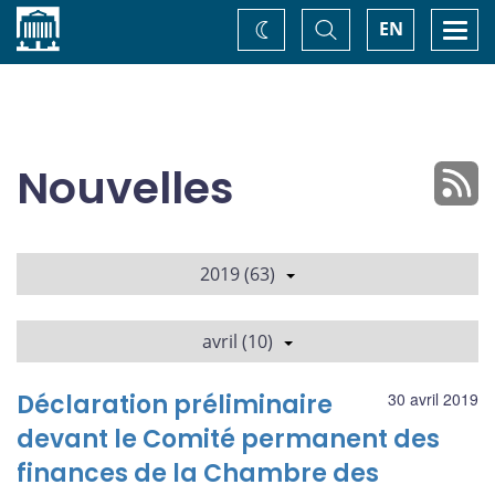
Accueil
Basculer
Togg
EN
Changez
la
navi
recherche
de
thème
Nouvelles
2019 (63)
avril (10)
Déclaration préliminaire
30 avril 2019
devant le Comité permanent des
finances de la Chambre des