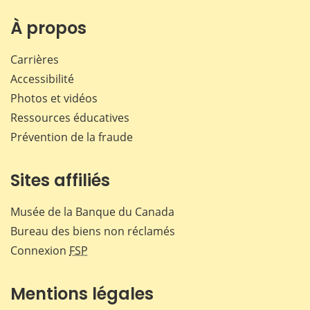
sur
sur
sur
par
Facebook
X
LinkedIn
courr
À propos
Carrières
Accessibilité
Photos et vidéos
Ressources éducatives
Prévention de la fraude
Sites affiliés
Musée de la Banque du Canada
Bureau des biens non réclamés
Connexion
FSP
Mentions légales