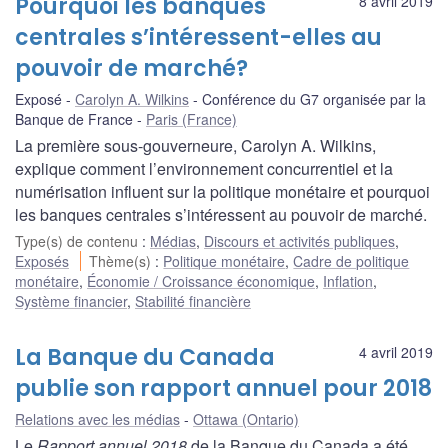
Pourquoi les banques
8 avril 2019
centrales s’intéressent-elles au
pouvoir de marché?
Exposé
Carolyn A. Wilkins
Conférence du G7 organisée par la
Banque de France
Paris (France)
La première sous-gouverneure, Carolyn A. Wilkins,
explique comment l’environnement concurrentiel et la
numérisation influent sur la politique monétaire et pourquoi
les banques centrales s’intéressent au pouvoir de marché.
Type(s) de contenu
:
Médias
,
Discours et activités publiques
,
Exposés
Thème(s)
:
Politique monétaire
,
Cadre de politique
monétaire
,
Économie / Croissance économique
,
Inflation
,
Système financier
,
Stabilité financière
La Banque du Canada
4 avril 2019
publie son rapport annuel pour 2018
Relations avec les médias
Ottawa (Ontario)
Le
Rapport annuel 2018
de la Banque du Canada a été