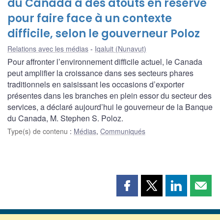
du Canada a des atouts en réserve
pour faire face à un contexte
difficile, selon le gouverneur Poloz
Relations avec les médias
Iqaluit (Nunavut)
Pour affronter l’environnement difficile actuel, le Canada
peut amplifier la croissance dans ses secteurs phares
traditionnels en saisissant les occasions d’exporter
présentes dans les branches en plein essor du secteur des
services, a déclaré aujourd’hui le gouverneur de la Banque
du Canada, M. Stephen S. Poloz.
Type(s) de contenu
:
Médias
,
Communiqués
Partager
Partager
Partager
Part
cette
cette
cette
cette
page
page
page
page