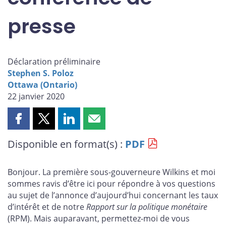
presse
Déclaration préliminaire
Stephen S. Poloz
Ottawa (Ontario)
22 janvier 2020
Partager
Partager
Partager
Partager
cette
cette
cette
cette
Disponible en format(s) :
PDF
page
page
page
page
sur
sur
sur
par
Facebook
X
LinkedIn
courriel
Bonjour. La première sous-gouverneure Wilkins et moi
sommes ravis d’être ici pour répondre à vos questions
au sujet de l’annonce d’aujourd’hui concernant les taux
d’intérêt et de notre
Rapport sur la politique monétaire
(RPM). Mais auparavant, permettez-moi de vous