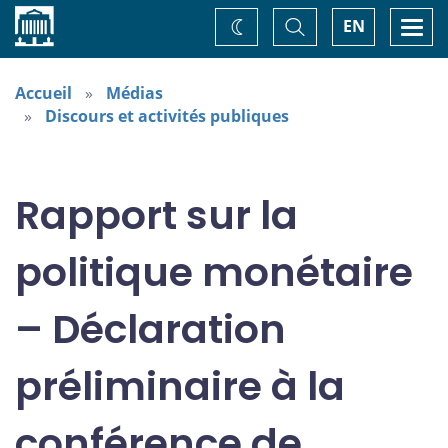
Accueil
Basculer
Togg
EN
Changez
la
navi
recherche
de
thème
Accueil
Médias
Discours et activités publiques
Rapport sur la
politique monétaire
– Déclaration
préliminaire à la
conférence de