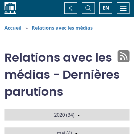
Accueil
Basculer
Togg
EN
Changez
la
navi
recherche
de
thème
Accueil
Relations avec les médias
Relations avec les
médias - Dernières
parutions
2020 (34)
mai (4)