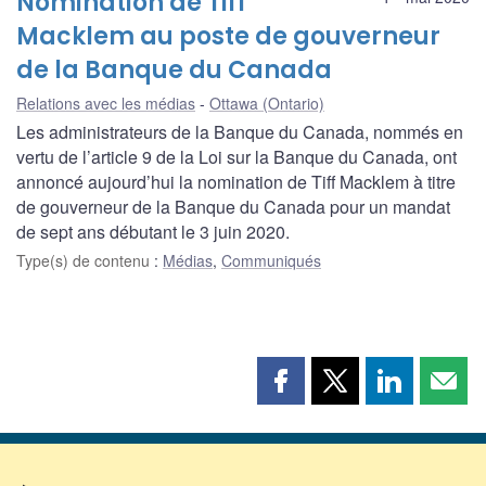
Nomination de Tiff
Macklem au poste de gouverneur
de la Banque du Canada
Relations avec les médias
Ottawa (Ontario)
Les administrateurs de la Banque du Canada, nommés en
vertu de l’article 9 de la Loi sur la Banque du Canada, ont
annoncé aujourd’hui la nomination de Tiff Macklem à titre
de gouverneur de la Banque du Canada pour un mandat
de sept ans débutant le 3 juin 2020.
Type(s) de contenu
:
Médias
,
Communiqués
Partager
Partager
Partager
Part
cette
cette
cette
cette
page
page
page
page
sur
sur
sur
par