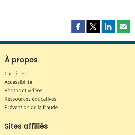
Partager
Partager
Partager
Part
cette
cette
cette
cette
page
page
page
page
sur
sur
sur
par
Facebook
X
LinkedIn
courr
À propos
Carrières
Accessibilité
Photos et vidéos
Ressources éducatives
Prévention de la fraude
Sites affiliés