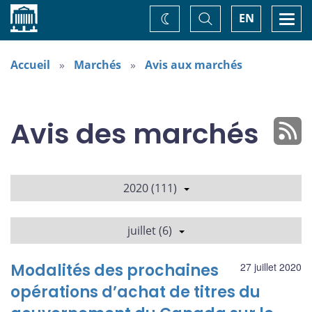
Accueil
Basculer
Togg
EN
Changez
la
navi
recherche
de
thème
Accueil
Marchés
Avis aux marchés
Avis des marchés
2020 (111)
juillet (6)
Modalités des prochaines
27 juillet 2020
opérations d’achat de titres du