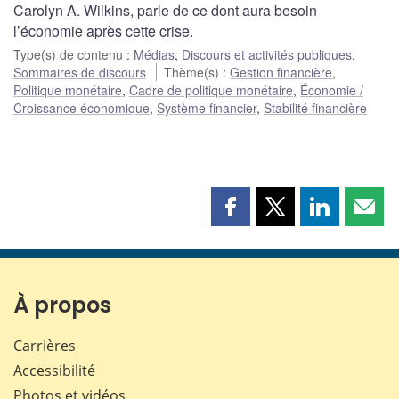
Carolyn A. Wilkins, parle de ce dont aura besoin
l’économie après cette crise.
Type(s) de contenu
:
Médias
,
Discours et activités publiques
,
Sommaires de discours
Thème(s)
:
Gestion financière
,
Politique monétaire
,
Cadre de politique monétaire
,
Économie /
Croissance économique
,
Système financier
,
Stabilité financière
Partager
Partager
Partager
Part
cette
cette
cette
cette
page
page
page
page
sur
sur
sur
par
Facebook
X
LinkedIn
courr
À propos
Carrières
Accessibilité
Photos et vidéos