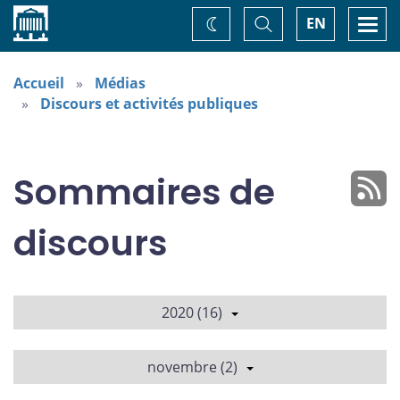
Accueil
Basculer
Togg
EN
Changez
la
navi
recherche
de
thème
Accueil
Médias
Discours et activités publiques
Sommaires de
discours
2020 (16)
novembre (2)