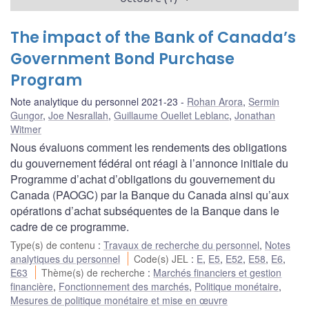
The impact of the Bank of Canada’s
Government Bond Purchase
Program
Note analytique du personnel 2021-23
Rohan Arora
,
Sermin
Gungor
,
Joe Nesrallah
,
Guillaume Ouellet Leblanc
,
Jonathan
Witmer
Nous évaluons comment les rendements des obligations
du gouvernement fédéral ont réagi à l’annonce initiale du
Programme d’achat d’obligations du gouvernement du
Canada (PAOGC) par la Banque du Canada ainsi qu’aux
opérations d’achat subséquentes de la Banque dans le
cadre de ce programme.
Type(s) de contenu
:
Travaux de recherche du personnel
,
Notes
analytiques du personnel
Code(s) JEL
:
E
,
E5
,
E52
,
E58
,
E6
,
E63
Thème(s) de recherche
:
Marchés financiers et gestion
financière
,
Fonctionnement des marchés
,
Politique monétaire
,
Mesures de politique monétaire et mise en œuvre