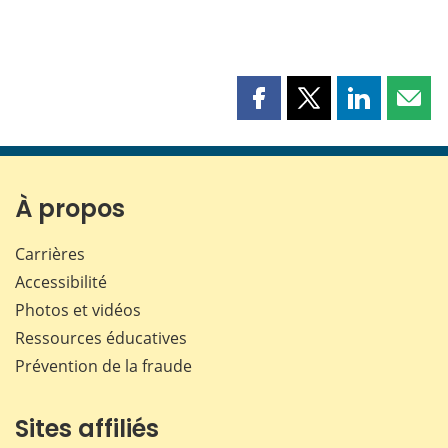
Partager
Partager
Partager
Part
cette
cette
cette
cette
page
page
page
page
sur
sur
sur
par
Facebook
X
LinkedIn
courr
À propos
Carrières
Accessibilité
Photos et vidéos
Ressources éducatives
Prévention de la fraude
Sites affiliés