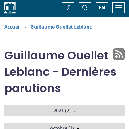
Accueil
Basculer
Togg
EN
Changez
la
navi
recherche
de
thème
Accueil
Guillaume Ouellet Leblanc
Guillaume Ouellet
Leblanc - Dernières
parutions
2021 (2)
octobre (1)