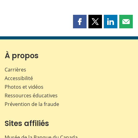
Partager
Partager
Partager
Part
cette
cette
cette
cette
page
page
page
page
sur
sur
sur
par
Facebook
X
LinkedIn
courr
À propos
Carrières
Accessibilité
Photos et vidéos
Ressources éducatives
Prévention de la fraude
Sites affiliés
Musée de la Banque du Canada