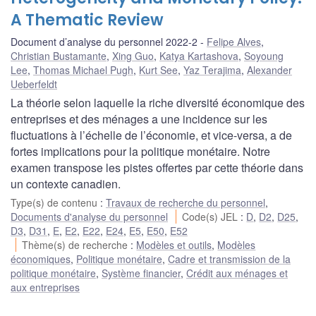
A Thematic Review
Document d’analyse du personnel 2022-2
Felipe Alves
,
Christian Bustamante
,
Xing Guo
,
Katya Kartashova
,
Soyoung
Lee
,
Thomas Michael Pugh
,
Kurt See
,
Yaz Terajima
,
Alexander
Ueberfeldt
La théorie selon laquelle la riche diversité économique des
entreprises et des ménages a une incidence sur les
fluctuations à l’échelle de l’économie, et vice-versa, a de
fortes implications pour la politique monétaire. Notre
examen transpose les pistes offertes par cette théorie dans
un contexte canadien.
Type(s) de contenu
:
Travaux de recherche du personnel
,
Documents d'analyse du personnel
Code(s) JEL
:
D
,
D2
,
D25
,
D3
,
D31
,
E
,
E2
,
E22
,
E24
,
E5
,
E50
,
E52
Thème(s) de recherche
:
Modèles et outils
,
Modèles
économiques
,
Politique monétaire
,
Cadre et transmission de la
politique monétaire
,
Système financier
,
Crédit aux ménages et
aux entreprises