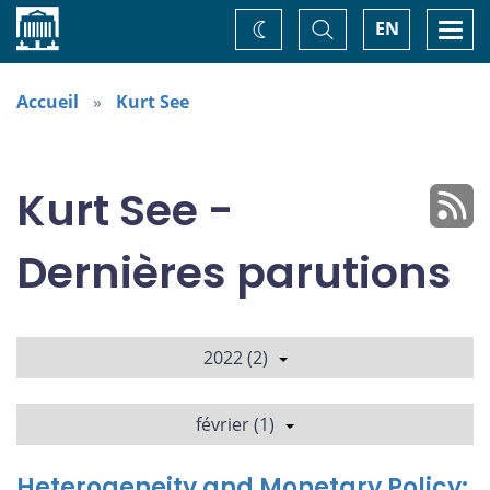
Accueil
Basculer
Togg
EN
Changez
la
navi
recherche
de
thème
Accueil
Kurt See
Kurt See -
Dernières parutions
2022 (2)
février (1)
Heterogeneity and Monetary Policy: