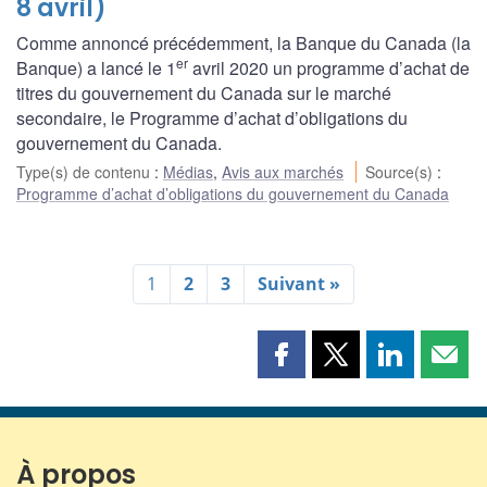
8 avril)
Comme annoncé précédemment, la Banque du Canada (la
er
Banque) a lancé le 1
avril 2020 un programme d’achat de
titres du gouvernement du Canada sur le marché
secondaire, le Programme d’achat d’obligations du
gouvernement du Canada.
Type(s) de contenu
:
Médias
,
Avis aux marchés
Source(s)
:
Programme d’achat d’obligations du gouvernement du Canada
1
2
3
Suivant »
Partager
Partager
Partager
Part
cette
cette
cette
cette
page
page
page
page
sur
sur
sur
par
Facebook
X
LinkedIn
courr
À propos