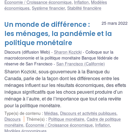
Économie / Croissance économique
,
Inflation
,
Modèles
économiques
,
Système financier
,
Stabilité financière
Un monde de différence :
25 mars 2022
les ménages, la pandémie et la
politique monétaire
Discours (diffusion Web)
Sharon Kozicki
Colloque sur la
macroéconomie et la politique monétaire Banque fédérale de
réserve de San Francisco
San Francisco (Californie)
Sharon Kozicki, sous-gouverneure à la Banque du
Canada, parle de la façon dont les différences entre les
ménages influent sur les résultats économiques, des effets
inégaux significatifs que les chocs peuvent produire d’un
ménage à l’autre, et de l’importance que tout cela revête
pour la politique monétaire.
Type(s) de contenu
:
Médias
,
Discours et activités publiques
,
Discours
Thème(s)
:
Politique monétaire
,
Cadre de politique
monétaire
,
Économie / Croissance économique
,
Inflation
,
Modèles économiques