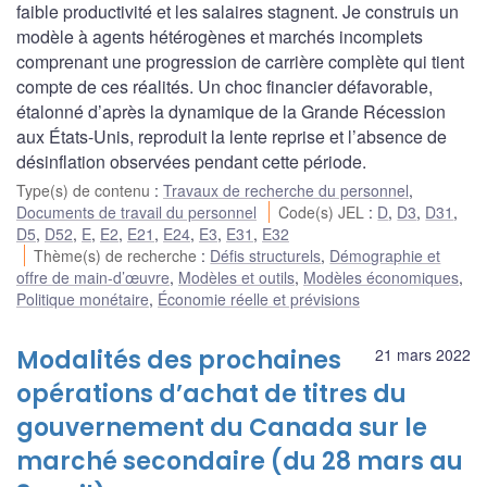
faible productivité et les salaires stagnent. Je construis un
modèle à agents hétérogènes et marchés incomplets
comprenant une progression de carrière complète qui tient
compte de ces réalités. Un choc financier défavorable,
étalonné d’après la dynamique de la Grande Récession
aux États-Unis, reproduit la lente reprise et l’absence de
désinflation observées pendant cette période.
Type(s) de contenu
:
Travaux de recherche du personnel
,
Documents de travail du personnel
Code(s) JEL
:
D
,
D3
,
D31
,
D5
,
D52
,
E
,
E2
,
E21
,
E24
,
E3
,
E31
,
E32
Thème(s) de recherche
:
Défis structurels
,
Démographie et
offre de main-d’œuvre
,
Modèles et outils
,
Modèles économiques
,
Politique monétaire
,
Économie réelle et prévisions
Modalités des prochaines
21 mars 2022
opérations d’achat de titres du
gouvernement du Canada sur le
marché secondaire (du 28 mars au