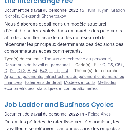
the Interchange Fee
Document de travail du personnel 2022-15
Kim Huynh
,
Gradon
Nicholls
,
Oleksandr Shcherbakov
Nous élaborons et estimons un modèle structurel
d’équilibre à deux volets dans un marché des paiements
afin de quantifier les externalités de réseau et de
répertorier les principaux déterminants des décisions des
consommateurs et des commerçants.
Type(s) de contenu
:
Travaux de recherche du personnel
,
Documents de travail du personnel
Code(s) JEL
:
C
,
C5
,
C51
,
D
,
D1
,
D12
,
E
,
E4
,
E42
,
L
,
L1
,
L14
Thème(s) de recherche
:
Argent et paiements
,
Infrastructures de paiement et de marchés
financiers
,
Paiements de détail
,
Modèles et outils
,
Méthodes
économétriques, statistiques et computationnelles
Job Ladder and Business Cycles
Document de travail du personnel 2022-14
Felipe Alves
Durant les périodes de ralentissement économique, les
travailleurs se retrouvent cantonnés dans des emplois à