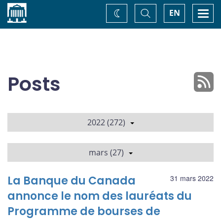
Accueil
Basculer
Togg
EN
Changez
la
navi
recherche
de
thème
Posts
2022 (272)
mars (27)
La Banque du Canada
31 mars 2022
annonce le nom des lauréats du
Programme de bourses de