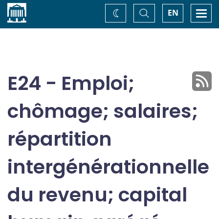
Accueil
Basculer
Togg
EN
Changez
la
navi
recherche
de
thème
E24 - Emploi;
chômage; salaires;
répartition
intergénérationnelle
du revenu; capital