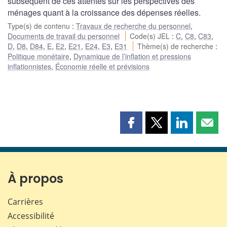
subséquent de ces attentes sur les perspectives des
ménages quant à la croissance des dépenses réelles.
Type(s) de contenu
:
Travaux de recherche du personnel
,
Documents de travail du personnel
Code(s) JEL
:
C
,
C8
,
C83
,
D
,
D8
,
D84
,
E
,
E2
,
E21
,
E24
,
E3
,
E31
Thème(s) de recherche
:
Politique monétaire
,
Dynamique de l’inflation et pressions
inflationnistes
,
Économie réelle et prévisions
Partager
Partager
Partager
Part
cette
cette
cette
cette
page
page
page
page
sur
sur
sur
par
Facebook
X
LinkedIn
courr
À propos
Carrières
Accessibilité