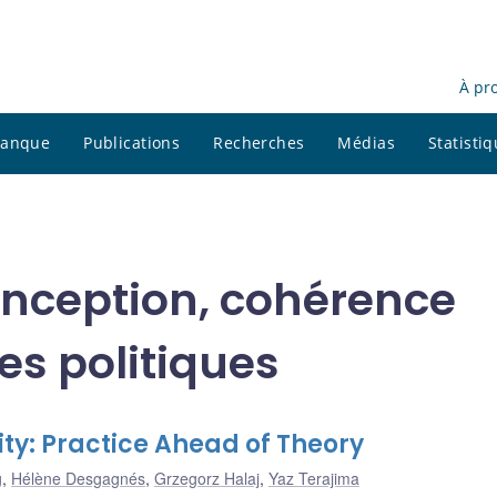
À pr
 banque
Publications
Recherches
Médias
Statisti
conception, cohérence
es politiques
ity: Practice Ahead of Theory
g
,
Hélène Desgagnés
,
Grzegorz Halaj
,
Yaz Terajima