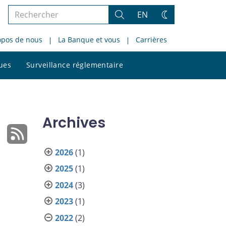
Rechercher
EN
Rechercher
Changez
dans
de
opos de nous
La Banque et vous
Carrières
le
thème
site
Rechercher
ques
Surveillance réglementaire
dans
le
site
Archives
2026
(1)
2025
(1)
2024
(3)
2023
(1)
2022
(2)