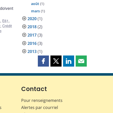
août
(1)
 doivent
mars
(1)
2020
(1)
6
,
E61
,
r
,
Crédit
2018
(2)
e
2017
(3)
2016
(3)
2013
(1)
Partager
Partager
Partager
Partager
cette
cette
cette
cette
page
page
page
page
sur
sur
sur
par
Facebook
X
LinkedIn
courriel
Contact
Pour renseignements
s
Alertes par courriel