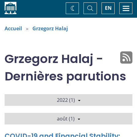
Accueil
Basculer
Togg
EN
Changez
la
navi
recherche
de
thème
Accueil
Grzegorz Halaj
Grzegorz Halaj -
Dernières parutions
2022 (1)
août (1)
COVID-19 and Financial Stability: