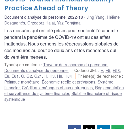
Practice Ahead of Theory
Document d’analyse du personnel 2022-18
Jing Yang
,
Hélène
Desgagnés
,
Grzegorz Halaj
,
Yaz Terajima
Les mesures qui ont été prises pour soutenir l’économie
pendant la pandémie de COVID-19 ont eu des effets
inattendus. Nous cernons les répercussions globales de
ces mesures au bout de deux ans et les recherches qui
doivent être menées.
Type(s) de contenu
:
Travaux de recherche du personnel
,
Documents d'analyse du personnel
Code(s) JEL
:
E
,
E5
,
E58
,
E6
,
E61
,
G
,
G2
,
G21
,
H
,
H3
,
H8
,
H84
Thème(s) de recherche
:
Politique monétaire
,
Économie réelle et prévisions
,
Système
financier
,
Crédit aux ménages et aux entreprises
,
Réglementation
et surveillance du système financier
,
Stabilité financière et risque
systémique