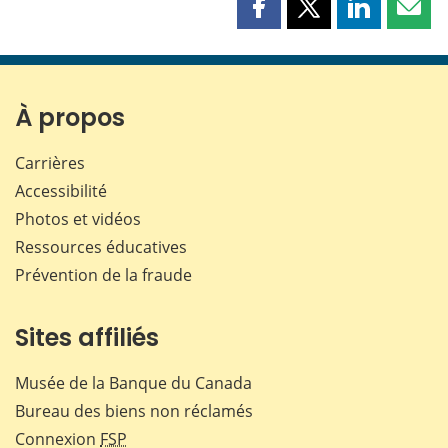
Partager
Partager
Partager
Part
cette
cette
cette
cette
page
page
page
page
sur
sur
sur
par
Facebook
X
LinkedIn
courr
À propos
Carrières
Accessibilité
Photos et vidéos
Ressources éducatives
Prévention de la fraude
Sites affiliés
Musée de la Banque du Canada
Bureau des biens non réclamés
Connexion
FSP