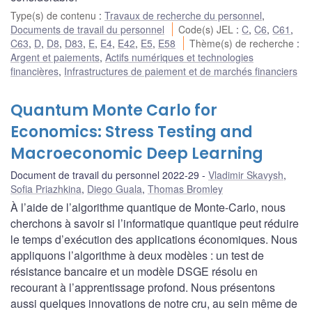
Type(s) de contenu
:
Travaux de recherche du personnel
,
Documents de travail du personnel
Code(s) JEL
:
C
,
C6
,
C61
,
C63
,
D
,
D8
,
D83
,
E
,
E4
,
E42
,
E5
,
E58
Thème(s) de recherche
:
Argent et paiements
,
Actifs numériques et technologies
financières
,
Infrastructures de paiement et de marchés financiers
Quantum Monte Carlo for
Economics: Stress Testing and
Macroeconomic Deep Learning
Document de travail du personnel 2022-29
Vladimir Skavysh
,
Sofia Priazhkina
,
Diego Guala
,
Thomas Bromley
À l’aide de l’algorithme quantique de Monte-Carlo, nous
cherchons à savoir si l’informatique quantique peut réduire
le temps d’exécution des applications économiques. Nous
appliquons l’algorithme à deux modèles : un test de
résistance bancaire et un modèle DSGE résolu en
recourant à l’apprentissage profond. Nous présentons
aussi quelques innovations de notre cru, au sein même de