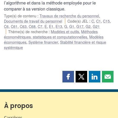
l’algorithme et dans la méthode employée pour le
comparer à sa version classique.
Type(s) de contenu
:
Travaux de recherche du personnel
,
Documents de travail du personnel
Code(s) JEL
:
C
,
C1
,
C15
,
C6
,
C61
,
C63
,
C68
,
C7
,
E
,
E1
,
E13
,
G
,
G1
,
G17
,
G2
,
G21
Thème(s) de recherche
:
Modèles et outils
,
Méthodes
économétriques, statistiques et computationnelles
,
Modèles
économiques
,
Système financier
,
Stabilité financière et risque
systémique
Partager
Partager
Partager
Part
cette
cette
cette
cette
page
page
page
page
sur
sur
sur
par
Facebook
X
LinkedIn
courr
À propos
Carrières