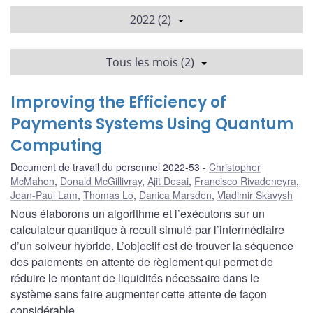
2022 (2)
Tous les mois (2)
Improving the Efficiency of
Payments Systems Using Quantum
Computing
Document de travail du personnel 2022-53
Christopher
McMahon
,
Donald McGillivray
,
Ajit Desai
,
Francisco Rivadeneyra
,
Jean-Paul Lam
,
Thomas Lo
,
Danica Marsden
,
Vladimir Skavysh
Nous élaborons un algorithme et l’exécutons sur un
calculateur quantique à recuit simulé par l’intermédiaire
d’un solveur hybride. L’objectif est de trouver la séquence
des paiements en attente de règlement qui permet de
réduire le montant de liquidités nécessaire dans le
système sans faire augmenter cette attente de façon
considérable.