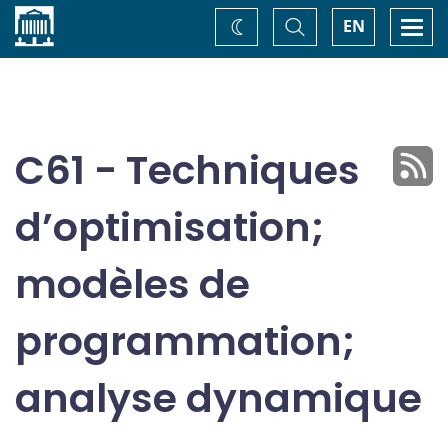
Accueil
Basculer
Togg
EN
Changez
la
navi
recherche
de
thème
C61 - Techniques
d’optimisation;
modèles de
programmation;
analyse dynamique