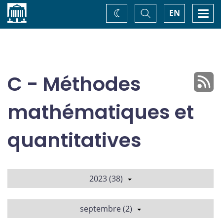
Accueil
Basculer
Togg
EN
Changez
la
navi
recherche
de
thème
C - Méthodes
mathématiques et
quantitatives
2023 (38)
septembre (2)