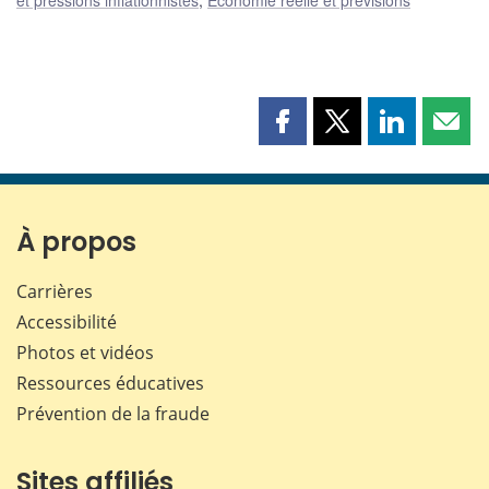
Partager
Partager
Partager
Part
cette
cette
cette
cette
page
page
page
page
sur
sur
sur
par
Facebook
X
LinkedIn
courr
À propos
Carrières
Accessibilité
Photos et vidéos
Ressources éducatives
Prévention de la fraude
Sites affiliés