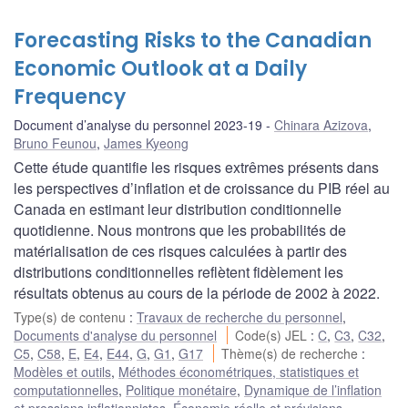
Forecasting Risks to the Canadian
Economic Outlook at a Daily
Frequency
Document d’analyse du personnel 2023-19
Chinara Azizova
,
Bruno Feunou
,
James Kyeong
Cette étude quantifie les risques extrêmes présents dans
les perspectives d’inflation et de croissance du PIB réel au
Canada en estimant leur distribution conditionnelle
quotidienne. Nous montrons que les probabilités de
matérialisation de ces risques calculées à partir des
distributions conditionnelles reflètent fidèlement les
résultats obtenus au cours de la période de 2002 à 2022.
Type(s) de contenu
:
Travaux de recherche du personnel
,
Documents d'analyse du personnel
Code(s) JEL
:
C
,
C3
,
C32
,
C5
,
C58
,
E
,
E4
,
E44
,
G
,
G1
,
G17
Thème(s) de recherche
:
Modèles et outils
,
Méthodes économétriques, statistiques et
computationnelles
,
Politique monétaire
,
Dynamique de l’inflation
et pressions inflationnistes
,
Économie réelle et prévisions