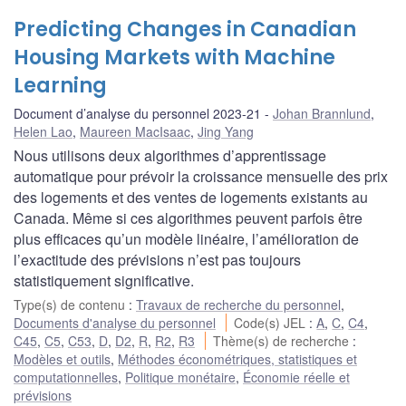
Predicting Changes in Canadian
Housing Markets with Machine
Learning
Document d’analyse du personnel 2023-21
Johan Brannlund
,
Helen Lao
,
Maureen MacIsaac
,
Jing Yang
Nous utilisons deux algorithmes d’apprentissage
automatique pour prévoir la croissance mensuelle des prix
des logements et des ventes de logements existants au
Canada. Même si ces algorithmes peuvent parfois être
plus efficaces qu’un modèle linéaire, l’amélioration de
l’exactitude des prévisions n’est pas toujours
statistiquement significative.
Type(s) de contenu
:
Travaux de recherche du personnel
,
Documents d'analyse du personnel
Code(s) JEL
:
A
,
C
,
C4
,
C45
,
C5
,
C53
,
D
,
D2
,
R
,
R2
,
R3
Thème(s) de recherche
:
Modèles et outils
,
Méthodes économétriques, statistiques et
computationnelles
,
Politique monétaire
,
Économie réelle et
prévisions