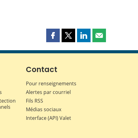
Partager
Partager
Partager
Partager
cette
cette
cette
cette
page
page
page
page
sur
sur
sur
par
Facebook
X
LinkedIn
courriel
Contact
Pour renseignements
s
Alertes par courriel
tection
Fils RSS
nnels
Médias sociaux
Interface (API) Valet