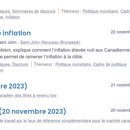
liques
,
Sommaires de discours
Thème(s)
:
Politique monétaire
,
Cadr
ue
,
Inflation
 inflation
22 novem
int John
Saint John (Nouveau-Brunswick)
klem, explique comment l’inflation élevée nuit aux Canadienne
permet de ramener l’inflation à la cible.
liques
,
Discours
Thème(s)
:
Politique monétaire
,
Cadre de politique
ion
re 2023)
21 novem
nadien des titres à revenu fixe
 (20 novembre 2023)
20 novem
e travail sur le taux de référence complémentaire pour le marché can