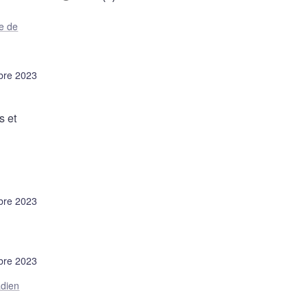
e de
bre 2023
s et
bre 2023
bre 2023
adien