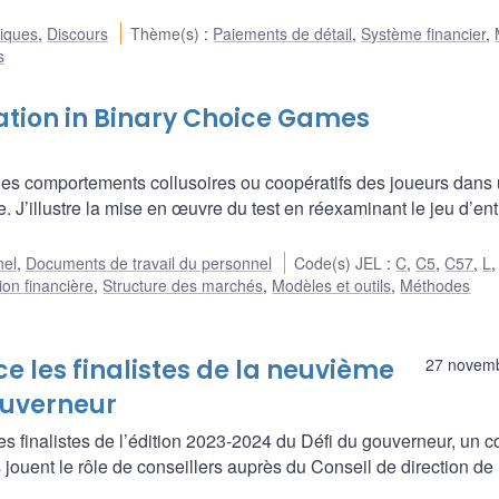
liques
,
Discours
Thème(s)
:
Paiements de détail
,
Système financier
,
s
ation in Binary Choice Games
e des comportements collusoires ou coopératifs des joueurs dans 
te. J’illustre la mise en œuvre du test en réexaminant le jeu d’en
nel
,
Documents de travail du personnel
Code(s) JEL
:
C
,
C5
,
C57
,
L
ion financière
,
Structure des marchés
,
Modèles et outils
,
Méthodes
les finalistes de la neuvième
27 novem
ouverneur
finalistes de l’édition 2023-2024 du Défi du gouverneur, un 
 jouent le rôle de conseillers auprès du Conseil de direction de 