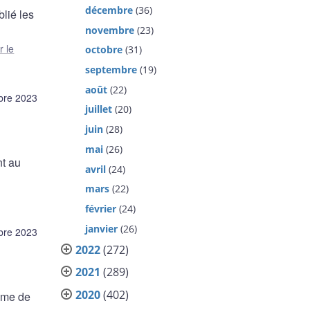
décembre
(36)
lié les
novembre
(23)
r le
octobre
(31)
septembre
(19)
août
(22)
bre 2023
juillet
(20)
juin
(28)
mai
(26)
nt au
avril
(24)
mars
(22)
février
(24)
janvier
(26)
bre 2023
2022
(272)
2021
(289)
2020
(402)
gime de