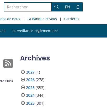
Rechercher
EN
Rechercher
Changez
dans
de
opos de nous
La Banque et vous
Carrières
le
thème
site
Rechercher
ques
Surveillance réglementaire
dans
le
site
Archives
2027
(1)
2026
(278)
bre 2023
2025
(353)
2024
(344)
2023
(301)