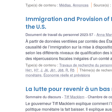
Type(s) de contenu
:
Médias
,
Annonces
Source(s)
Immigration and Provision of P
the U.S.
Document de travail du personnel 2023-57
Anna Mar
À partir de données ventilées par comtés des Éta
causalité de l’immigration sur la mise à disposi
selon les différents niveaux de qualification des 
des répercussions fiscales inégales d’un comté a
Type(s) de contenu
:
Travaux de recherche du person
H41
,
H7
,
J
,
J6
,
J61
,
J68
,
R
,
R5
Thème(s) de reche
monétaire
,
Économie réelle et prévisions
La lutte pour revenir à un bas 
Sommaire du discours
Tiff Macklem
Chambre de co
Le gouverneur Tiff Macklem explique comment l’
politique monétaire la fait baisser. Il explique 