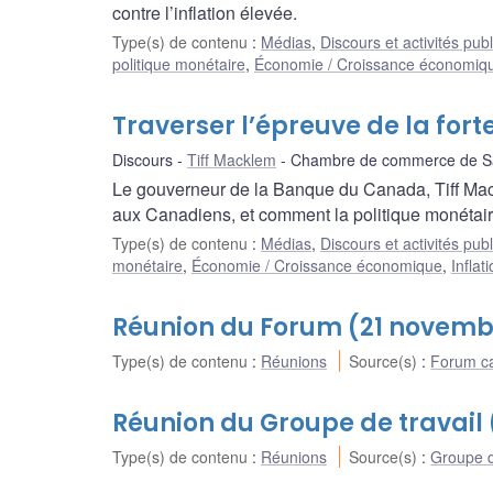
contre l’inflation élevée.
Type(s) de contenu
:
Médias
,
Discours et activités pub
politique monétaire
,
Économie / Croissance économiq
Traverser l’épreuve de la forte
Discours
Tiff Macklem
Chambre de commerce de Sa
Le gouverneur de la Banque du Canada, Tiff Mac
aux Canadiens, et comment la politique monétaire 
Type(s) de contenu
:
Médias
,
Discours et activités pub
monétaire
,
Économie / Croissance économique
,
Inflat
Réunion du Forum (21 novemb
Type(s) de contenu
:
Réunions
Source(s)
:
Forum ca
Réunion du Groupe de travail
Type(s) de contenu
:
Réunions
Source(s)
:
Groupe d