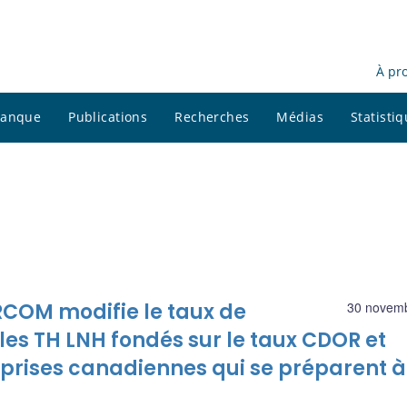
À pr
 banque
Publications
Recherches
Médias
Statisti
ARCOM modifie le taux de
30 novem
s TH LNH fondés sur le taux CDOR et
eprises canadiennes qui se préparent à