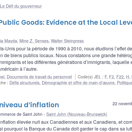
:
Le Défi du gouverneur
ublic Goods: Evidence at the Local Leve
ia Mayda
,
Mine Z. Senses
,
Walter Steingress
ts-Unis pour la période de 1990 à 2010, nous étudions l’effet d
tion de biens publics locaux. Nous constatons une grande hétéro
immigrants et les différentes générations d’immigrants, laquelle 
méricain à l’autre.
nel
,
Documents de travail du personnel
Code(s) JEL
:
F
,
F2
,
F22
,
H
,
rche
:
Défis structurels
,
Démographie et offre de main-d’œuvre
,
Politiqu
niveau d’inflation
22 novem
mmerce de Saint John
Saint John (Nouveau-Brunswick)
inflation élevée nuit aux Canadiennes et aux Canadiens, et co
aussi pourquoi la Banque du Canada doit garder le cap dans sa lut