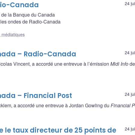
adio-Canada
24 ju
r de la Banque du Canada
 les ondes de Radio-Canada
s médiatiques
anada – Radio-Canada
24 ju
olas Vincent, a accordé une entrevue à l’émission
Midi Info
de
ada – Financial Post
24 ju
cklem, a accordé une entrevue à Jordan Gowling du
Financial P
le taux directeur de 25 points de
24 ju