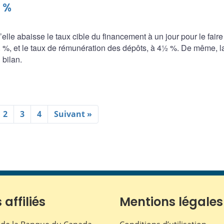
 %
le abaisse le taux cible du financement à un jour pour le faire
4¾ %, et le taux de rémunération des dépôts, à 4½ %. De même, l
 bilan.
2
3
4
Suivant »
 affiliés
Mentions légales