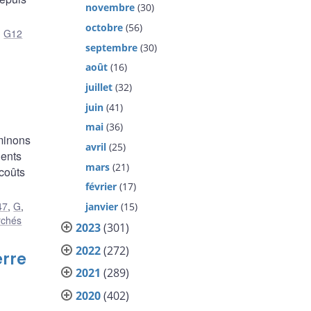
novembre
(30)
octobre
(56)
,
G12
septembre
(30)
août
(16)
juillet
(32)
juin
(41)
mai
(36)
minons
avril
(25)
ients
mars
(21)
 coûts
février
(17)
47
,
G
,
janvier
(15)
rchés
2023
(301)
2022
(272)
erre
2021
(289)
2020
(402)