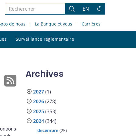
Rechercher
EN
Rechercher
Changez
dans
de
opos de nous
La Banque et vous
Carrières
le
thème
site
Rechercher
ques
Surveillance réglementaire
dans
le
site
Archives
2027
(1)
2026
(278)
2025
(353)
2024
(344)
montrons
décembre
(25)
depuis