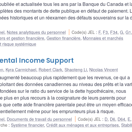
ubliée et actualisée tous les ans par la Banque du Canada et l
mplètes des montants de dette publique en défaut de paiement. 
es historiques et un réexamen des défauts souverains sur la d
nel
,
Notes analytiques du personnel
Code(s) JEL
:
F
,
F3
,
F34
,
G
,
G1
rs et gestion financière
,
Gestion financière
,
Monnaies et marchés
 et risque systémique
rental Income Support
en
,
Kyra Carmichael
,
Robert Clark
,
Shaoteng Li
,
Nicolas Vincent
 augmenté beaucoup plus rapidement que les revenus, ce qui a
ploitant des données canadiennes au niveau des prêts et la var
ondées sur le ratio du service de la dette hypothécaire, nous
e plus en plus recours à la cosignature de leurs parents pour
s que cette aide financière parentale peut être un moyen efficac
 potentiellement même pour les emprunteurs plus à risque.
nel
,
Documents de travail du personnel
Code(s) JEL
:
D
,
D6
,
D64
,
E
erche
:
Système financier
,
Crédit aux ménages et aux entreprises
,
Stabil