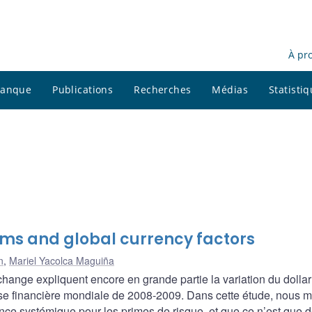
À pr
 banque
Publications
Recherches
Médias
Statisti
ms and global currency factors
n
,
Mariel Yacolca Maguiña
change expliquent encore en grande partie la variation du dollar
rise financière mondiale de 2008-2009. Dans cette étude, nous 
nce systémique pour les primes de risque, et que ce n’est que 