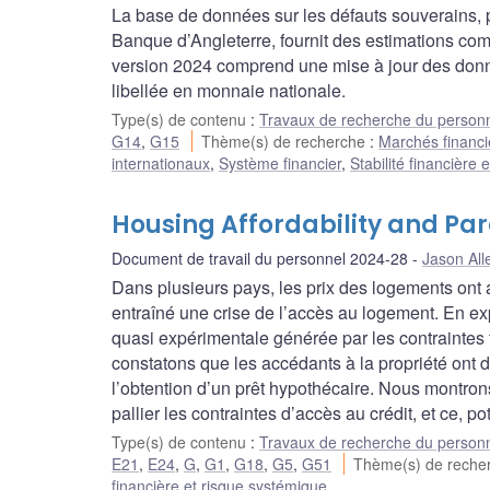
La base de données sur les défauts souverains, p
Banque d’Angleterre, fournit des estimations co
version 2024 comprend une mise à jour des donné
libellée en monnaie nationale.
Type(s) de contenu
:
Travaux de recherche du person
G14
,
G15
Thème(s) de recherche
:
Marchés financie
internationaux
,
Système financier
,
Stabilité financière
Housing Affordability and Pa
Document de travail du personnel 2024-28
Jason All
Dans plusieurs pays, les prix des logements ont
entraîné une crise de l’accès au logement. En ex
quasi expérimentale générée par les contraintes f
constatons que les accédants à la propriété ont d
l’obtention d’un prêt hypothécaire. Nous montron
pallier les contraintes d’accès au crédit, et ce,
Type(s) de contenu
:
Travaux de recherche du person
E21
,
E24
,
G
,
G1
,
G18
,
G5
,
G51
Thème(s) de rech
financière et risque systémique