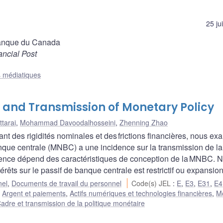
25 ju
Banque du Canada
ancial Post
s médiatiques
y and Transmission of Monetary Policy
ttarai
,
Mohammad Davoodalhosseini
,
Zhenning Zhao
nt des rigidités nominales et des frictions financières, nous e
nque centrale (MNBC) a une incidence sur la transmission de la
cidence dépend des caractéristiques de conception de la MNBC. 
rêts sur le passif de banque centrale est restrictif ou expansion
nel
,
Documents de travail du personnel
Code(s) JEL
:
E
,
E3
,
E31
,
E4
:
Argent et paiements
,
Actifs numériques et technologies financières
,
M
adre et transmission de la politique monétaire