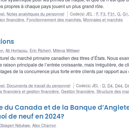
es propres à chaque pays jouent un plus grand rôle.
nel
,
Notes analytiques du personnel
Code(s) JEL
:
F
,
F3
,
F31
,
G
,
G1
ion financière
,
Fonctionnement des marchés
,
Monnaies et marchés
tions
en
,
Ali Hortaçsu
,
Eric Richert
,
Milena Wittwer
urel du marché primaire canadien des titres d’États. Nous exa
 raison principale de l’entrée croissante, mais irrégulière, de cl
tages de la concurrence plus forte entre clients par rapport aux
nel
,
Documents de travail du personnel
Code(s) JEL
:
D
,
D4
,
D44
,
D
 financiers et gestion financière
,
Gestion financière
,
Structure des ma
e du Canada et de la Banque d’Anglet
uoi de neuf en 2024?
Obiageri Ndukwe
,
Alex Charron