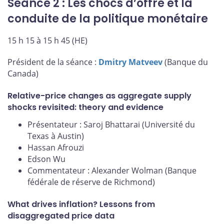
Séance 2 : Les chocs d’offre et la
conduite de la politique monétaire
15 h 15 à 15 h 45 (HE)
Président de la séance :
Dmitry Matveev
(Banque du
Canada)
Relative-price changes as aggregate supply
shocks revisited: theory and evidence
Présentateur : Saroj Bhattarai (Université du
Texas à Austin)
Hassan Afrouzi
Edson Wu
Commentateur : Alexander Wolman (Banque
fédérale de réserve de Richmond)
What drives inflation? Lessons from
disaggregated price data