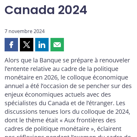
Canada 2024
7 novembre 2024
Partager
Partager
Partager
Partager
cette
cette
cette
cette
Alors que la Banque se prépare à renouveler
page
page
page
page
l’entente relative au cadre de la politique
sur
sur
sur
par
Facebook
X
LinkedIn
courriel
monétaire en 2026, le colloque économique
annuel a été l’occasion de se pencher sur des
enjeux économiques actuels avec des
spécialistes du Canada et de l’étranger. Les
discussions tenues lors du colloque de 2024,
dont le thème était « Aux frontières des
cadres de politique monétaire », éclairent