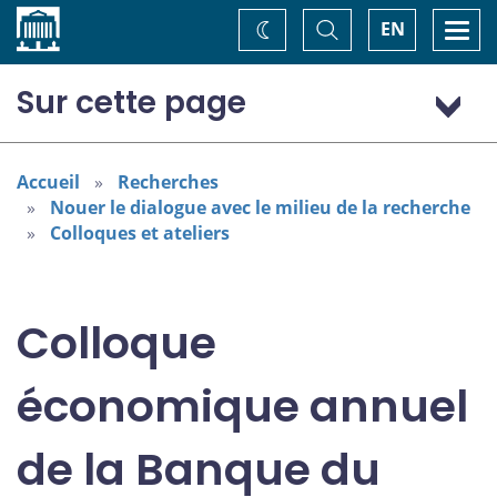
Accueil
Basculer
Togg
EN
Changez
la
navi
recherche
de
thème
Sur cette page
Programme : jeudi 7 novembre
Programme : vendredi 8 novembre
Accueil
Recherches
Nouer le dialogue avec le milieu de la recherche
Colloques et ateliers
Colloque
économique annuel
de la Banque du