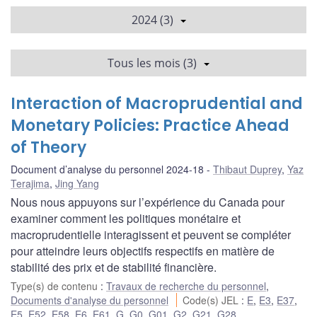
2024 (3)
Tous les mois (3)
Interaction of Macroprudential and
Monetary Policies: Practice Ahead
of Theory
Document d’analyse du personnel 2024-18
Thibaut Duprey
,
Yaz
Terajima
,
Jing Yang
Nous nous appuyons sur l’expérience du Canada pour
examiner comment les politiques monétaire et
macroprudentielle interagissent et peuvent se compléter
pour atteindre leurs objectifs respectifs en matière de
stabilité des prix et de stabilité financière.
Type(s) de contenu
:
Travaux de recherche du personnel
,
Documents d'analyse du personnel
Code(s) JEL
:
E
,
E3
,
E37
,
E5
,
E52
,
E58
,
E6
,
E61
,
G
,
G0
,
G01
,
G2
,
G21
,
G28