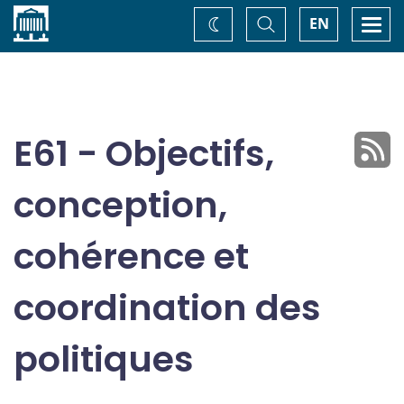
Accueil
Basculer
Togg
EN
Changez
la
navi
recherche
de
thème
E61 - Objectifs,
conception,
cohérence et
coordination des
politiques