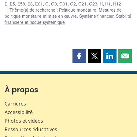
E
,
E5
,
E58
,
E6
,
E61
,
G
,
G0
,
G01
,
G2
,
G21
,
G23
,
H
,
H1
,
H12
Thème(s) de recherche
:
Politique monétaire
,
Mesures de
politique monétaire et mise en œuvre
,
Système financier
,
Stabilité
financière et risque systémique
Partager
Partager
Partager
Part
cette
cette
cette
cette
page
page
page
page
sur
sur
sur
par
Facebook
X
LinkedIn
courr
À propos
Carrières
Accessibilité
Photos et vidéos
Ressources éducatives