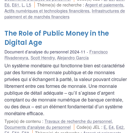
E6
,
E61
,
L
,
L5
Thème(s) de recherche
:
Argent et paiements
,
Actifs numériques et technologies financières
,
Infrastructures de
paiement et de marchés financiers
The Role of Public Money in the
Digital Age
Document d’analyse du personnel 2024-11
Francisco
Rivadeneyra
,
Scott Hendry
,
Alejandro García
Un système monétaire qui fonctionne bien est caractérisé
par des formes de monnaie publique et de monnaies
privées qui s’échangent à parité, la valeur pouvant circuler
librement entre ces formes de monnaie. Une monnaie
publique de détail adéquate – qu’il s’agisse d’argent
comptant ou de monnaie numérique de banque centrale,
ou des deux – est un élément fondamental d’un système
monétaire efficace.
Type(s) de contenu
:
Travaux de recherche du personnel
,
Documents d'analyse du personnel
Code(s) JEL
:
E
,
E4
,
E42
,
E5
,
E50
,
E58
Thème(s) de recherche
:
Argent et paiements
,