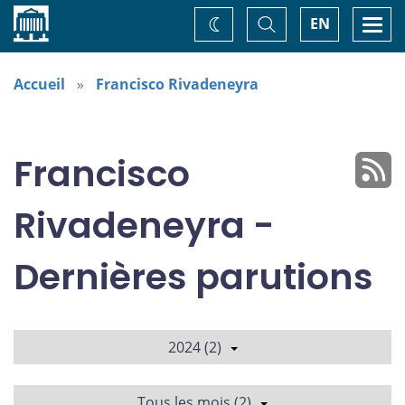
Accueil
Basculer
Togg
EN
Changez
la
navi
recherche
de
thème
Accueil
Francisco Rivadeneyra
Francisco
Rivadeneyra -
Dernières parutions
2024 (2)
Tous les mois (2)