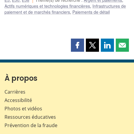
Actifs numériques et technologies financières
,
Infrastructures de
paiement et de marchés financiers
,
Paiements de détail
Partager
Partager
Partager
Part
cette
cette
cette
cette
page
page
page
page
sur
sur
sur
par
Facebook
X
LinkedIn
courr
À propos
Carrières
Accessibilité
Photos et vidéos
Ressources éducatives
Prévention de la fraude