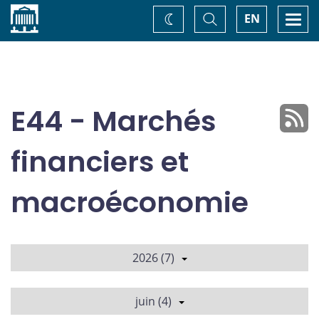
Accueil
Basculer
Togg
EN
Changez
la
navi
recherche
de
thème
E44 - Marchés
financiers et
macroéconomie
2026 (7)
juin (4)