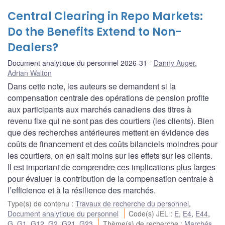
Central Clearing in Repo Markets:
Do the Benefits Extend to Non-
Dealers?
Document analytique du personnel 2026-31
Danny Auger
,
Adrian Walton
Dans cette note, les auteurs se demandent si la
compensation centrale des opérations de pension profite
aux participants aux marchés canadiens des titres à
revenu fixe qui ne sont pas des courtiers (les clients). Bien
que des recherches antérieures mettent en évidence des
coûts de financement et des coûts bilanciels moindres pour
les courtiers, on en sait moins sur les effets sur les clients.
Il est important de comprendre ces implications plus larges
pour évaluer la contribution de la compensation centrale à
l’efficience et à la résilience des marchés.
Type(s) de contenu
:
Travaux de recherche du personnel
,
Document analytique du personnel
Code(s) JEL
:
E
,
E4
,
E44
,
G
,
G1
,
G12
,
G2
,
G21
,
G23
Thème(s) de recherche
:
Marchés