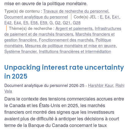
mise en œuvre de la politique monétaire.
Type(s) de contenu
:
Travaux de recherche du personnel
,
Document analytique du personnel
Code(s) JEL
:
E
,
E4
,
E41
,
E42
,
E44
,
E5
,
E58
,
E59
,
G
,
G2
,
G21
,
G28
Thème(s) de recherche
:
Argent et paiements
,
Infrastructures
de paiement et de marchés financiers
,
Marchés financiers et
gestion financière
,
Fonctionnement des marchés
,
Politique
monétaire
,
Mesures de politique monétaire et mise en œuvre
,
Système financier
,
Institutions financières et intermédiation
Unpacking interest rate uncertainty
in 2025
Document analytique du personnel 2026-25
Harshbir Kaur
,
Rishi
Vala
Dans le contexte des tensions commerciales accrues entre
le Canada et les États-Unis en 2025, les marchés
financiers ont montré des signes que les investisseurs
avaient plus de difficulté à anticiper les décisions à court
terme de la Banque du Canada concernant le taux