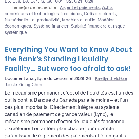
E5
,
E58
,
E6
,
E61
,
G
,
G0
,
G01
,
G2
,
G21
,
G28
Thème(s) de recherche
:
Argent et paiements
,
Actifs
numériques et technologies financières
,
Défis structurels
,
Numérisation et productivité
,
Modèles et outils
,
Modèles
économiques
,
Système financier
,
Stabilité financière et risque
systémique
Everything You Want to Know About
the Bank’s Standing Liquidity
Facility… But were too afraid to ask!
Document analytique du personnel 2026-26
Kaetlynd McRae
,
Jessie Ziqing Chen
Le mécanisme permanent d’octroi de liquidités est l’un des
outils dont la Banque du Canada parle le moins – et l’un
des plus importants. Directement intégré au système
canadien de paiement de grande valeur (Lynx), le
mécanisme permanent d’octroi de liquidités fonctionne
discrètement en arrière-plan chaque jour ouvrable,
garantissant le règlement des paiements et renforçant la