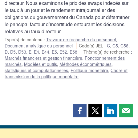
directeur. Nous examinons le prix des swaps indexés sur
le taux à un jour et le rendement intrajournalier des
obligations du gouvernement du Canada pour déterminer
le principal facteur d’incertitude entourant les décisions
relatives au taux directeur.
Type(s) de contenu
:
Travaux de recherche du personnel
,
Document analytique du personnel
Code(s) JEL
:
C
,
C5
,
C58
,
D
,
D5
,
D53
,
E
,
E4
,
E44
,
E5
,
E52
,
E58
Thème(s) de recherche
:
Marchés financiers et gestion financière
,
Fonctionnement des
marchés
,
Modèles et outils
,
Méthodes économétriques,
statistiques et computationnelles
,
Politique monétaire
,
Cadre et
transmission de la politique monétaire
Partager
Partager
Partager
Part
cette
cette
cette
cette
page
page
page
page
sur
sur
sur
par