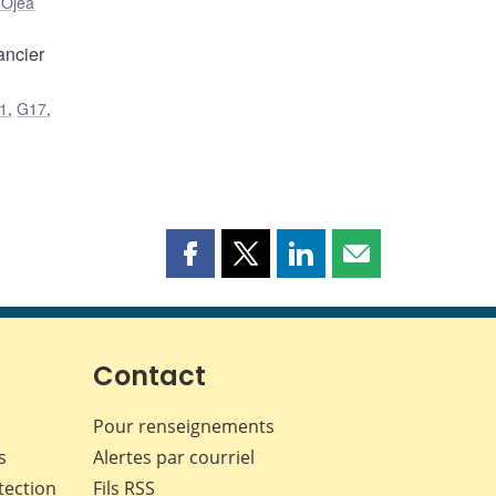
 Ojea
ancier
1
,
G17
,
Partager
Partager
Partager
Partager
cette
cette
cette
cette
page
page
page
page
sur
sur
sur
par
Facebook
X
LinkedIn
courriel
Contact
Pour renseignements
s
Alertes par courriel
tection
Fils RSS