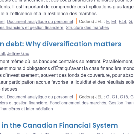
clients. Il est important de comprendre ces implications plus larg
e à l’efficience et à la résilience des marchés.
nel
,
Document analytique du personnel
Code(s) JEL
:
E
,
E4
,
E44
,
G
s financiers et gestion financière
,
Structure des marchés
gn debt: Why diversification matters
all
,
Jeffrey Gao
nt même où les banques centrales se retirent. Parallèlement,
 moins d’obligations d’État qu’avant la crise financière mondi
nds d’investissement, souvent des fonds de couverture, pour abso
eur participation accrue favorise la liquidité et des résultats sol
 risques.
nel
,
Document analytique du personnel
Code(s) JEL
:
G
,
G1
,
G18
,
G
iers et gestion financière
,
Fonctionnement des marchés
,
Gestion finan
 financières et intermédiation
 in the Canadian Financial System