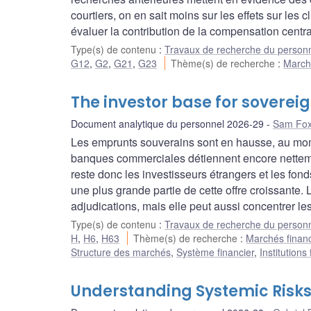
courtiers, on en sait moins sur les effets sur les 
évaluer la contribution de la compensation central
Type(s) de contenu
:
Travaux de recherche du person
G12
,
G2
,
G21
,
G23
Thème(s) de recherche
:
Marché
The investor base for soverei
Document analytique du personnel 2026-29
Sam Fox
Les emprunts souverains sont en hausse, au mome
banques commerciales détiennent encore nettement
reste donc les investisseurs étrangers et les fo
une plus grande partie de cette offre croissante. L
adjudications, mais elle peut aussi concentrer les
Type(s) de contenu
:
Travaux de recherche du person
H
,
H6
,
H63
Thème(s) de recherche
:
Marchés financ
Structure des marchés
,
Système financier
,
Institutions
Understanding Systemic Risks