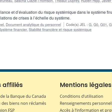
 Bruneau
,
Sascha Clazie-Thomson
,
Thibaut Duprey
,
Ruben Hipp
,
Javier
illance et d’évaluation du risque systémique dans le système fin
lations de crises à l’échelle du système.
nel
,
Document analytique du personnel
Code(s) JEL
:
G
,
G0
,
G01
,
G
Système financier
,
Stabilité financière et risque systémique
 affiliés
Mentions légales
de la Banque du Canada
Conditions d’utilisation
 des biens non réclamés
Renseignements personnel
xion
FSP
Accès à l’information et pro