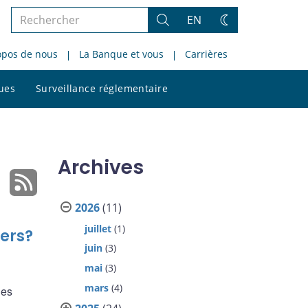
Rechercher
EN
Rechercher
Changez
dans
de
opos de nous
La Banque et vous
Carrières
le
thème
site
Rechercher
ques
Surveillance réglementaire
dans
le
site
Archives
2026
(11)
juillet
(1)
lers?
juin
(3)
mai
(3)
mars
(4)
des