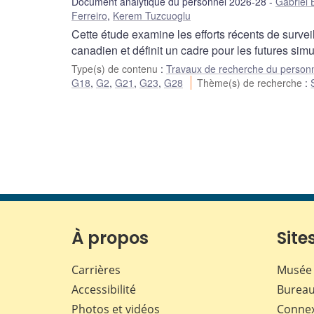
Document analytique du personnel 2026-28
Gabriel
Ferreiro
,
Kerem Tuzcuoglu
Cette étude examine les efforts récents de surve
canadien et définit un cadre pour les futures simu
Type(s) de contenu
:
Travaux de recherche du person
G18
,
G2
,
G21
,
G23
,
G28
Thème(s) de recherche
:
À propos
Sites
Carrières
Musée 
Accessibilité
Bureau
Photos et vidéos
Conne