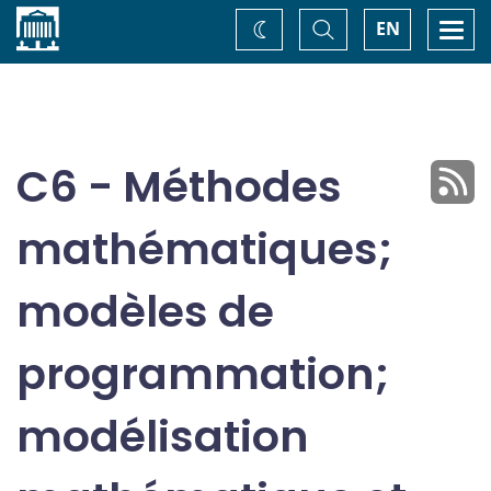
Accueil
Basculer
Togg
EN
Changez
la
navi
recherche
de
thème
C6 - Méthodes
mathématiques;
modèles de
programmation;
modélisation