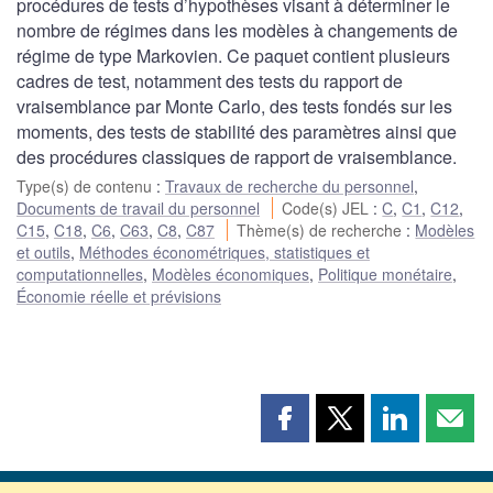
procédures de tests d’hypothèses visant à déterminer le
nombre de régimes dans les modèles à changements de
régime de type Markovien. Ce paquet contient plusieurs
cadres de test, notamment des tests du rapport de
vraisemblance par Monte Carlo, des tests fondés sur les
moments, des tests de stabilité des paramètres ainsi que
des procédures classiques de rapport de vraisemblance.
Type(s) de contenu
:
Travaux de recherche du personnel
,
Documents de travail du personnel
Code(s) JEL
:
C
,
C1
,
C12
,
C15
,
C18
,
C6
,
C63
,
C8
,
C87
Thème(s) de recherche
:
Modèles
et outils
,
Méthodes économétriques, statistiques et
computationnelles
,
Modèles économiques
,
Politique monétaire
,
Économie réelle et prévisions
Partager
Partager
Partager
Part
cette
cette
cette
cette
page
page
page
page