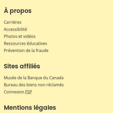
sur
sur
sur
par
Facebook
X
LinkedIn
courr
À propos
Carrières
Accessibilité
Photos et vidéos
Ressources éducatives
Prévention de la fraude
Sites affiliés
Musée de la Banque du Canada
Bureau des biens non réclamés
Connexion
FSP
Mentions légales