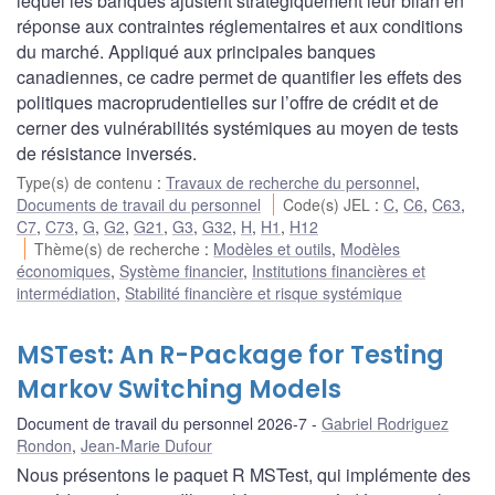
lequel les banques ajustent stratégiquement leur bilan en
réponse aux contraintes réglementaires et aux conditions
du marché. Appliqué aux principales banques
canadiennes, ce cadre permet de quantifier les effets des
politiques macroprudentielles sur l’offre de crédit et de
cerner des vulnérabilités systémiques au moyen de tests
de résistance inversés.
Type(s) de contenu
:
Travaux de recherche du personnel
,
Documents de travail du personnel
Code(s) JEL
:
C
,
C6
,
C63
,
C7
,
C73
,
G
,
G2
,
G21
,
G3
,
G32
,
H
,
H1
,
H12
Thème(s) de recherche
:
Modèles et outils
,
Modèles
économiques
,
Système financier
,
Institutions financières et
intermédiation
,
Stabilité financière et risque systémique
MSTest: An R-Package for Testing
Markov Switching Models
Document de travail du personnel 2026-7
Gabriel Rodriguez
Rondon
,
Jean-Marie Dufour
Nous présentons le paquet R MSTest, qui implémente des