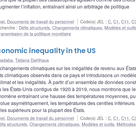
gmenter l’inflation, entraînant ainsi un arbitrage de politique
nel
,
Documents de travail du personnel
Code(s) JEL
:
C
,
C1
,
C11
,
C
echerche
:
Défis structurels
,
Changements climatiques
,
Modèles et outil
ransmission de la politique monétaire
nomic inequality in the US
Sadaba
,
Tatjana Dahlhaus
 changements climatiques sur les inégalités de revenu aux État
ts climatiques observés dans ce pays et introduisons un modèl
 climat et les inégalités. À partir d’un ensemble de données const
 les États-Unis contigus de 1920 à 2019, nous montrons que le
énomène entraînant une hausse des températures moyennes, pu
volue asymétriquement, les températures des centiles inférieurs
es supérieurs pour la plupart des États.
nel
,
Documents de travail du personnel
Code(s) JEL
:
C
,
C1
,
C11
,
C
fis structurels
,
Changements climatiques
,
Modèles et outils
,
Méthodes