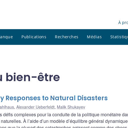
À pr
 banque
Publications
Recherches
Médias
Statisti
 bien-être
y Responses to Natural Disasters
Dahlhaus
,
Alexander Ueberfeldt
,
Malik Shukayev
s défis complexes pour la conduite de la politique monétaire da
naturelles. À l’aide d’un modèle d’équilibre général dynamique
ons que la plupart des catastrophes agissent comme des chocs 