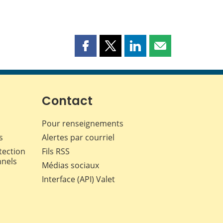
Partager
Partager
Partager
Partager
cette
cette
cette
cette
page
page
page
page
sur
sur
sur
par
Facebook
X
LinkedIn
courriel
Contact
Pour renseignements
s
Alertes par courriel
tection
Fils RSS
nnels
Médias sociaux
Interface (API) Valet