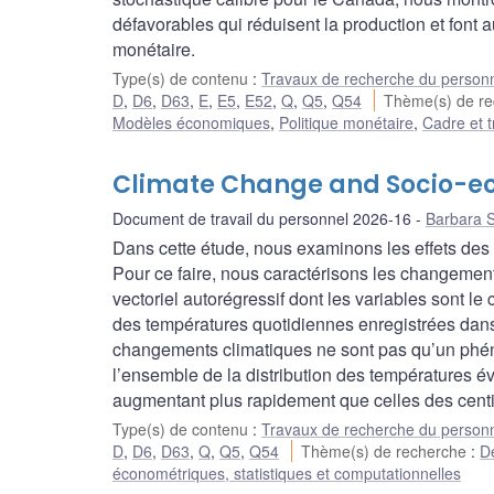
défavorables qui réduisent la production et font au
monétaire.
Type(s) de contenu
:
Travaux de recherche du person
D
,
D6
,
D63
,
E
,
E5
,
E52
,
Q
,
Q5
,
Q54
Thème(s) de r
Modèles économiques
,
Politique monétaire
,
Cadre et t
Climate Change and Socio-eco
Document de travail du personnel 2026-16
Barbara 
Dans cette étude, nous examinons les effets des
Pour ce faire, nous caractérisons les changemen
vectoriel autorégressif dont les variables sont le
des températures quotidiennes enregistrées dans
changements climatiques ne sont pas qu’un ph
l’ensemble de la distribution des températures é
augmentant plus rapidement que celles des centil
Type(s) de contenu
:
Travaux de recherche du person
D
,
D6
,
D63
,
Q
,
Q5
,
Q54
Thème(s) de recherche
:
Dé
économétriques, statistiques et computationnelles