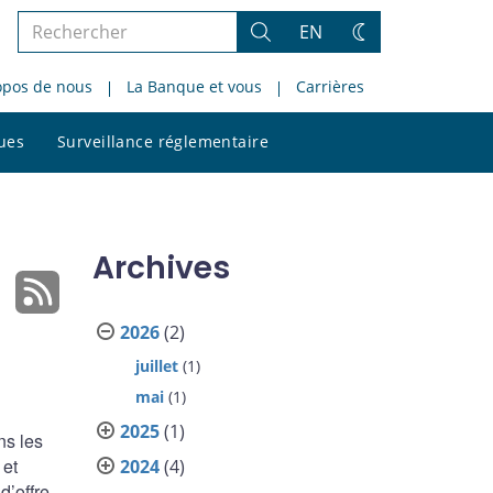
Rechercher
EN
Rechercher
Changez
dans
de
opos de nous
La Banque et vous
Carrières
le
thème
site
Rechercher
ques
Surveillance réglementaire
dans
le
site
Archives
2026
(2)
juillet
(1)
mai
(1)
2025
(1)
ns les
 et
2024
(4)
d’offre