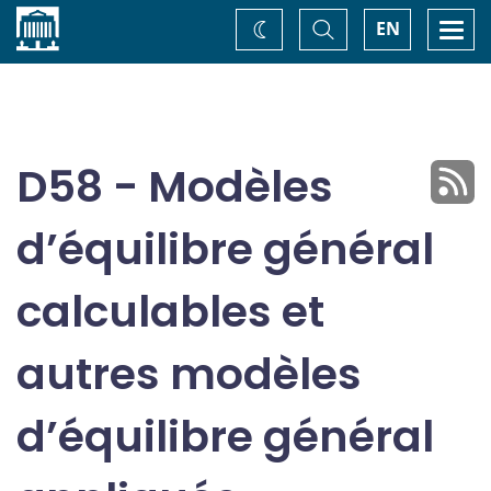
Accueil
Basculer
Togg
EN
Changez
la
navi
recherche
de
thème
D58 - Modèles
d’équilibre général
calculables et
autres modèles
d’équilibre général