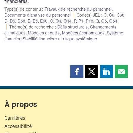
financières.
Type(s) de contenu
:
Travaux de recherche du personnel
,
Documents d'analyse du personnel
Code(s) JEL
:
C
,
C6
,
C68
,
D
,
D5
,
D58
,
E
,
E5
,
E50
,
O
,
O4
,
O44
,
P
,
P1
,
P18
,
Q
,
Q5
,
Q54
Thème(s) de recherche
:
Défis structurels
,
Changements
climatiques
,
Modèles et outils
,
Modèles économiques
,
Système
financier
,
Stabilité financière et risque systémique
Partager
Partager
Partager
Part
cette
cette
cette
cette
page
page
page
page
sur
sur
sur
par
Facebook
X
LinkedIn
courr
À propos
Carrières
Accessibilité