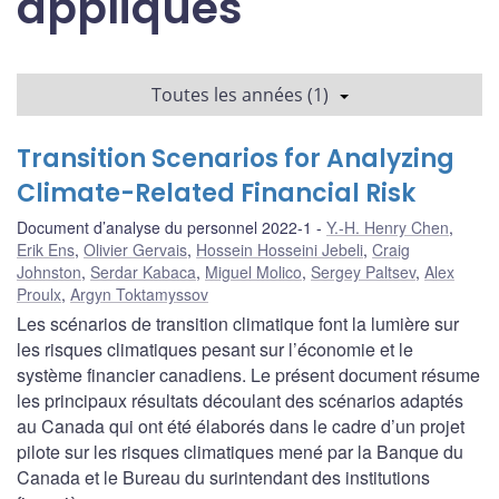
appliqués
Toutes les années (1)
Transition Scenarios for Analyzing
Climate-Related Financial Risk
Document d’analyse du personnel 2022-1
Y.-H. Henry Chen
,
Erik Ens
,
Olivier Gervais
,
Hossein Hosseini Jebeli
,
Craig
Johnston
,
Serdar Kabaca
,
Miguel Molico
,
Sergey Paltsev
,
Alex
Proulx
,
Argyn Toktamyssov
Les scénarios de transition climatique font la lumière sur
les risques climatiques pesant sur l’économie et le
système financier canadiens. Le présent document résume
les principaux résultats découlant des scénarios adaptés
au Canada qui ont été élaborés dans le cadre d’un projet
pilote sur les risques climatiques mené par la Banque du
Canada et le Bureau du surintendant des institutions