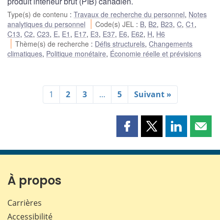
produit intérieur brut (PIB) canadien.
Type(s) de contenu
:
Travaux de recherche du personnel
,
Notes
analytiques du personnel
Code(s) JEL
:
B
,
B2
,
B23
,
C
,
C1
,
C13
,
C2
,
C23
,
E
,
E1
,
E17
,
E3
,
E37
,
E6
,
E62
,
H
,
H6
Thème(s) de recherche
:
Défis structurels
,
Changements
climatiques
,
Politique monétaire
,
Économie réelle et prévisions
1
2
3
…
5
Suivant »
Partager
Partager
Partager
Part
cette
cette
cette
cette
page
page
page
page
sur
sur
sur
par
Facebook
X
LinkedIn
courr
À propos
Carrières
Accessibilité