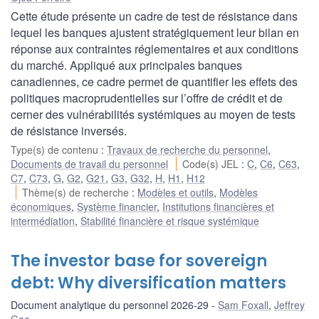
Cette étude présente un cadre de test de résistance dans
lequel les banques ajustent stratégiquement leur bilan en
réponse aux contraintes réglementaires et aux conditions
du marché. Appliqué aux principales banques
canadiennes, ce cadre permet de quantifier les effets des
politiques macroprudentielles sur l’offre de crédit et de
cerner des vulnérabilités systémiques au moyen de tests
de résistance inversés.
Type(s) de contenu
:
Travaux de recherche du personnel
,
Documents de travail du personnel
Code(s) JEL
:
C
,
C6
,
C63
,
C7
,
C73
,
G
,
G2
,
G21
,
G3
,
G32
,
H
,
H1
,
H12
Thème(s) de recherche
:
Modèles et outils
,
Modèles
économiques
,
Système financier
,
Institutions financières et
intermédiation
,
Stabilité financière et risque systémique
The investor base for sovereign
debt: Why diversification matters
Document analytique du personnel 2026-29
Sam Foxall
,
Jeffrey
Gao