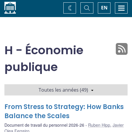
Accueil
Basculer
Togg
EN
Changez
la
navi
recherche
de
thème
H - Économie
publique
Toutes les années (49)
From Stress to Strategy: How Banks
Balance the Scales
Document de travail du personnel 2026-26
Ruben Hipp
,
Javier
Ojea Ferreiro