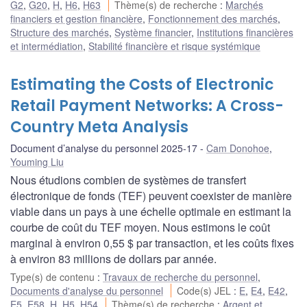
G2
,
G20
,
H
,
H6
,
H63
Thème(s) de recherche
:
Marchés
financiers et gestion financière
,
Fonctionnement des marchés
,
Structure des marchés
,
Système financier
,
Institutions financières
et intermédiation
,
Stabilité financière et risque systémique
Estimating the Costs of Electronic
Retail Payment Networks: A Cross-
Country Meta Analysis
Document d’analyse du personnel 2025-17
Cam Donohoe
,
Youming Liu
Nous étudions combien de systèmes de transfert
électronique de fonds (TEF) peuvent coexister de manière
viable dans un pays à une échelle optimale en estimant la
courbe de coût du TEF moyen. Nous estimons le coût
marginal à environ 0,55 $ par transaction, et les coûts fixes
à environ 83 millions de dollars par année.
Type(s) de contenu
:
Travaux de recherche du personnel
,
Documents d'analyse du personnel
Code(s) JEL
:
E
,
E4
,
E42
,
E5
,
E58
,
H
,
H5
,
H54
Thème(s) de recherche
:
Argent et