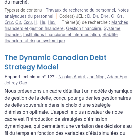
du marché.
Type(s) de contenu
:
Travaux de recherche du personnel
,
Notes
analytiques du personnel
Code(s) JEL
:
D
,
D4
,
D44
,
G
,
G1
,
G12
,
G2
,
G23
,
H
,
H6
,
H63
Thème(s) de recherche
:
Marchés
financiers et gestion financière
,
Gestion financière
,
Système
financier
,
Institutions financières et intermédiation
,
Stabilité
financière et risque systémique
The Dynamic Canadian Debt
Strategy Model
Rapport technique n° 127
Nicolas Audet
,
Joe Ning
,
Adam Epp
,
Jeffrey Gao
Nous présentons un cadre détaillant un modèle dynamique
de gestion de la dette, conçu pour guider les gestionnaires
de dette souveraine dans le choix d’une stratégie
d’émission optimale. L’aspect le plus novateur de notre
cadre est l’introduction de stratégies d’émission
dynamiques, qui permettent une variation des décisions au
fil du temps en fonction des variables d’état simulées du