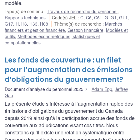
modèle.
Type(s) de contenu
:
Travaux de recherche du personnel
,
Rapports techniques
Code(s) JEL
:
C
,
C6
,
C61
,
G
,
G1
,
G11
,
G17
,
H
,
H6
,
H63
,
H68
Thème(s) de recherche
:
Marchés
financiers et gestion financière
,
Gestion financière
,
Modèles et
outils
,
Méthodes économétriques, statistiques et
computationnelles
Les fonds de couverture : un filet
pour l’augmentation des émissions
d’obligations du gouvernement?
Document d’analyse du personnel 2025-7
Adam Epp
,
Jeffrey
Gao
La présente étude s’intéresse à l’augmentation rapide des
émissions d’obligations du gouvernement du Canada
depuis 2019 ainsi qu’à la participation accrue des fonds de
couverture aux adjudications visant ces titres. Nous
constatons qu’il existe une relation systématique entre
l’encours des obligations du gouvernement du Canada et