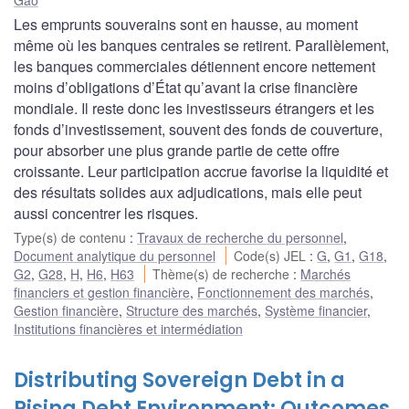
Les emprunts souverains sont en hausse, au moment
même où les banques centrales se retirent. Parallèlement,
les banques commerciales détiennent encore nettement
moins d’obligations d’État qu’avant la crise financière
mondiale. Il reste donc les investisseurs étrangers et les
fonds d’investissement, souvent des fonds de couverture,
pour absorber une plus grande partie de cette offre
croissante. Leur participation accrue favorise la liquidité et
des résultats solides aux adjudications, mais elle peut
aussi concentrer les risques.
Type(s) de contenu
:
Travaux de recherche du personnel
,
Document analytique du personnel
Code(s) JEL
:
G
,
G1
,
G18
,
G2
,
G28
,
H
,
H6
,
H63
Thème(s) de recherche
:
Marchés
financiers et gestion financière
,
Fonctionnement des marchés
,
Gestion financière
,
Structure des marchés
,
Système financier
,
Institutions financières et intermédiation
Distributing Sovereign Debt in a
Rising Debt Environment: Outcomes