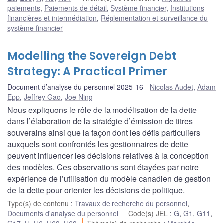
paiements
,
Paiements de détail
,
Système financier
,
Institutions
financières et intermédiation
,
Réglementation et surveillance du
système financier
Modelling the Sovereign Debt
Strategy: A Practical Primer
Document d’analyse du personnel 2025-16
Nicolas Audet
,
Adam
Epp
,
Jeffrey Gao
,
Joe Ning
Nous expliquons le rôle de la modélisation de la dette
dans l’élaboration de la stratégie d’émission de titres
souverains ainsi que la façon dont les défis particuliers
auxquels sont confrontés les gestionnaires de dette
peuvent influencer les décisions relatives à la conception
des modèles. Ces observations sont étayées par notre
expérience de l’utilisation du modèle canadien de gestion
de la dette pour orienter les décisions de politique.
Type(s) de contenu
:
Travaux de recherche du personnel
,
Documents d'analyse du personnel
Code(s) JEL
:
G
,
G1
,
G11
,
G17
,
H
,
H6
,
H63
,
H68
Thème(s) de recherche
:
Marchés