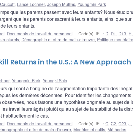
 Caucutt
,
Lance Lochner
,
Joseph Mullins
,
Youngmin Park
temps que les parents passent avec leurs enfants? Nous étudions
rgent que les parents consacrent à leurs enfants, ainsi que sur 
de leurs enfants.
nel
,
Documents de travail du personnel
Code(s) JEL
:
D
,
D1
,
D13
,
H
structurels
,
Démographie et offre de main-d’œuvre
,
Politique monétair
ill Returns in the U.S.: A New Approach
chner
,
Youngmin Park
,
Youngki Shin
rs qui sont à l’origine de l’augmentation importante des inégal
epuis les dernières décennies. Pour identifier les changements
observées, nous faisons une hypothèse originale au sujet de l
 travailleurs âgés) plutôt qu’au sujet de la stabilité de la dist
 habituellement le cas.
nel
,
Documents de travail du personnel
Code(s) JEL
:
C
,
C2
,
C23
,
J
émographie et offre de main-d’œuvre
,
Modèles et outils
,
Méthodes