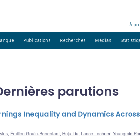
À pr
 banque
Publications
Recherches
Médias
Statisti
Dernières parutions
rnings Inequality and Dynamics Across
wlus
,
Émilien Gouin-Bonenfant
,
Huju Liu
,
Lance Lochner
,
Youngmin Pa