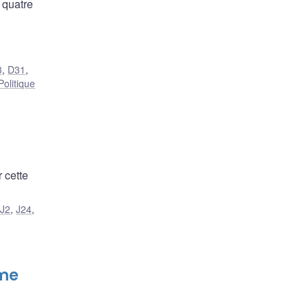
 quatre
3
,
D31
,
Politique
 cette
,
J2
,
J24
,
ime