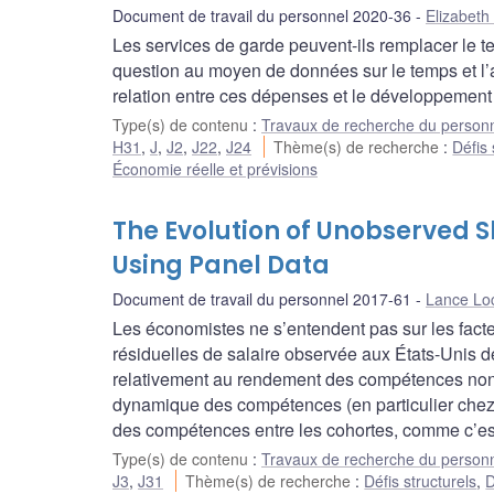
Document de travail du personnel 2020-36
Elizabeth
Les services de garde peuvent-ils remplacer le 
question au moyen de données sur le temps et l’a
relation entre ces dépenses et le développement 
Type(s) de contenu
:
Travaux de recherche du person
H31
,
J
,
J2
,
J22
,
J24
Thème(s) de recherche
:
Défis 
Économie réelle et prévisions
The Evolution of Unobserved Sk
Using Panel Data
Document de travail du personnel 2017-61
Lance Lo
Les économistes ne s’entendent pas sur les facteu
résiduelles de salaire observée aux États-Unis d
relativement au rendement des compétences non 
dynamique des compétences (en particulier chez les
des compétences entre les cohortes, comme c’est
Type(s) de contenu
:
Travaux de recherche du person
J3
,
J31
Thème(s) de recherche
:
Défis structurels
,
D