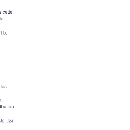
 cette
la
,
H3
,
e
,
ités
a
ribution
,
J2
,
J24
,