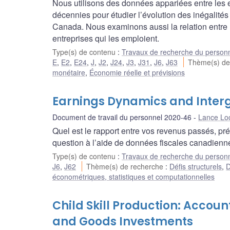
Nous utilisons des données appariées entre les
décennies pour étudier l’évolution des inégalités
Canada. Nous examinons aussi la relation entre l
entreprises qui les emploient.
Type(s) de contenu
:
Travaux de recherche du person
E
,
E2
,
E24
,
J
,
J2
,
J24
,
J3
,
J31
,
J6
,
J63
Thème(s) de
monétaire
,
Économie réelle et prévisions
Earnings Dynamics and Interge
Document de travail du personnel 2020-46
Lance Lo
Quel est le rapport entre vos revenus passés, pr
question à l’aide de données fiscales canadienn
Type(s) de contenu
:
Travaux de recherche du person
J6
,
J62
Thème(s) de recherche
:
Défis structurels
,
D
économétriques, statistiques et computationnelles
Child Skill Production: Accou
and Goods Investments