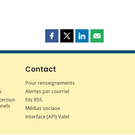
Partager
Partager
Partager
Partager
cette
cette
cette
cette
page
page
page
page
sur
sur
sur
par
Facebook
X
LinkedIn
courriel
Contact
Pour renseignements
s
Alertes par courriel
tection
Fils RSS
nnels
Médias sociaux
Interface (API) Valet