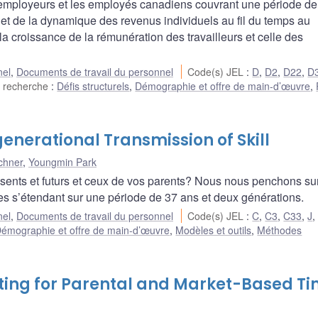
 employeurs et les employés canadiens couvrant une période de
 et de la dynamique des revenus individuels au fil du temps au
a croissance de la rémunération des travailleurs et celle des
nel
,
Documents de travail du personnel
Code(s) JEL
:
D
,
D2
,
D22
,
D
 recherche
:
Défis structurels
,
Démographie et offre de main-d’œuvre
,
nerational Transmission of Skill
chner
,
Youngmin Park
ésents et futurs et ceux de vos parents? Nous nous penchons sur
es s’étendant sur une période de 37 ans et deux générations.
nel
,
Documents de travail du personnel
Code(s) JEL
:
C
,
C3
,
C33
,
J
émographie et offre de main-d’œuvre
,
Modèles et outils
,
Méthodes
nting for Parental and Market-Based T