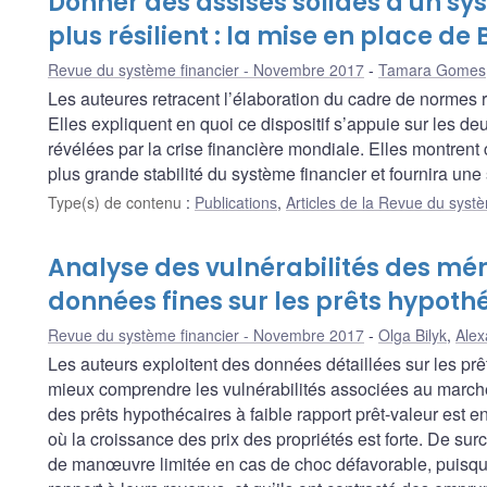
Donner des assises solides à un s
plus résilient : la mise en place de B
Revue du système financier - Novembre 2017
Tamara Gomes
Les auteures retracent l’élaboration du cadre de normes r
Elles expliquent en quoi ce dispositif s’appuie sur les de
révélées par la crise financière mondiale. Elles montren
plus grande stabilité du système financier et fournira un
Type(s) de contenu
:
Publications
,
Articles de la Revue du systè
Analyse des vulnérabilités des mén
données fines sur les prêts hypoth
Revue du système financier - Novembre 2017
Olga Bilyk
,
Alex
Les auteurs exploitent des données détaillées sur les prêt
mieux comprendre les vulnérabilités associées au marché 
des prêts hypothécaires à faible rapport prêt-valeur est e
où la croissance des prix des propriétés est forte. De surc
de manœuvre limitée en cas de choc défavorable, puisqu’