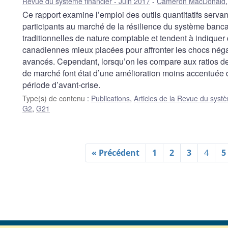
Revue du système financier - Juin 2017
Cameron MacDonald
Ce rapport examine l’emploi des outils quantitatifs servan
participants au marché de la résilience du système banc
traditionnelles de nature comptable et tendent à indique
canadiennes mieux placées pour affronter les chocs néga
avancés. Cependant, lorsqu’on les compare aux ratios de
de marché font état d’une amélioration moins accentuée d
période d’avant-crise.
Type(s) de contenu
:
Publications
,
Articles de la Revue du systè
G2
,
G21
« Précédent
1
2
3
4
5