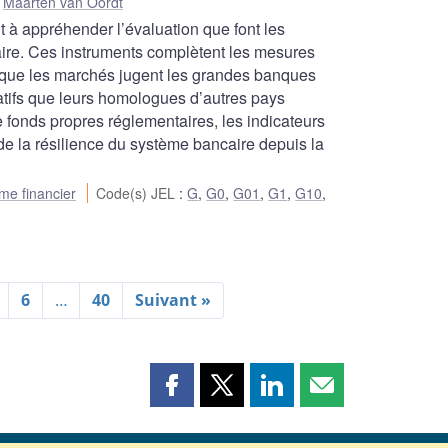
,
Maarten van Oordt
t à appréhender l’évaluation que font les
aire. Ces instruments complètent les mesures
r que les marchés jugent les grandes banques
tifs que leurs homologues d’autres pays
 fonds propres réglementaires, les indicateurs
e la résilience du système bancaire depuis la
me financier
Code(s) JEL
:
G
,
G0
,
G01
,
G1
,
G10
,
6
…
40
Suivant »
Partager
Partager
Partager
Partager
cette
cette
cette
cette
page
page
page
page