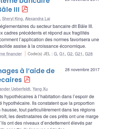
ystème bancaire
âle III
,
Sheryl King
,
Alexandra Lai
églementaires du secteur bancaire dit Bâle III.
ux cadres précédents et répond aux fragilités
t comment l’application des normes favorisera une
e solide assise à la croissance économique.
me financier
Code(s) JEL
:
G
,
G1
,
G2
,
G21
,
G28
ages à l’aide de
28 novembre 2017
écaires
ander Ueberfeldt
,
Yang Xu
s hypothécaires à l’habitation dans l’espoir de
hypothécaire. Ils constatent que la proportion
n hausse, tout particulièrement dans les régions
roît, les destinataires de ces prêts ont une marge
ils ont des niveaux d’endettement élevés par