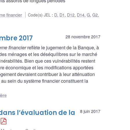
unts assortis de longues périodes
me financier
Code(s) JEL
:
D
,
D1
,
D12
,
D14
,
G
,
G2
,
embre 2017
28 novembre 2017
me financier
reflète le jugement de la Banque, à
 des ménages et les déséquilibres sur le marché
érabilités. Bien que ces vulnérabilités restent
ture économique et les modifications apportées
gement devraient contribuer à leur atténuation
au sein du système financier constituent la
ière
dans l’évaluation de la
8 juin 2017