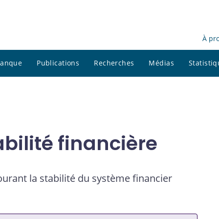
À pr
 banque
Publications
Recherches
Médias
Statisti
bilité financière
urant la stabilité du système financier