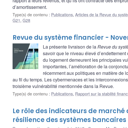
rapport à leurs revenus, et qu’ils ont contracté des empr
d’amortissement.
Type(s) de contenu
:
Publications
,
Articles de la Revue du systè
G21
,
G28
Revue du système financier - Nov
La présente livraison de la
Revue du systè
savoir que le niveau élevé d’endettement
du logement demeurent les principales vuln
importantes, l’amélioration de la conjonc
récemment aux politiques en matière de lo
au fil du temps. Les cybermenaces et les interconnexions 
troisième vulnérabilité mentionnée dans la Revue.
Type(s) de contenu
:
Publications
,
Rapport sur la stabilité financ
Le rôle des indicateurs de marché 
résilience des systèmes bancaires