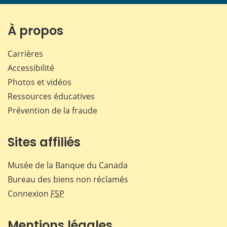
page
page
page
page
sur
sur
sur
par
Facebook
X
LinkedIn
courr
À propos
Carrières
Accessibilité
Photos et vidéos
Ressources éducatives
Prévention de la fraude
Sites affiliés
Musée de la Banque du Canada
Bureau des biens non réclamés
Connexion
FSP
Mentions légales