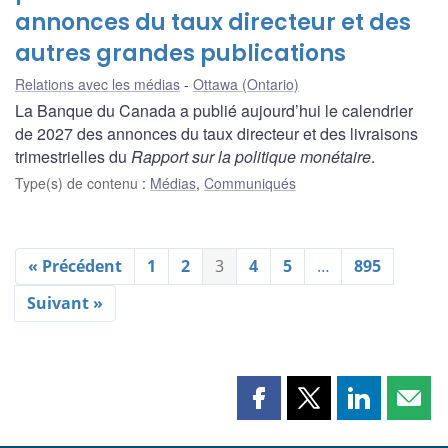
annonces du taux directeur et des
autres grandes publications
Relations avec les médias
Ottawa (Ontario)
La Banque du Canada a publié aujourd’hui le calendrier
de 2027 des annonces du taux directeur et des livraisons
trimestrielles du
Rapport sur la politique monétaire
.
Type(s) de contenu
:
Médias
,
Communiqués
« Précédent
1
2
3
4
5
…
895
Suivant »
Partager
Partager
Partager
Part
cette
cette
cette
cette