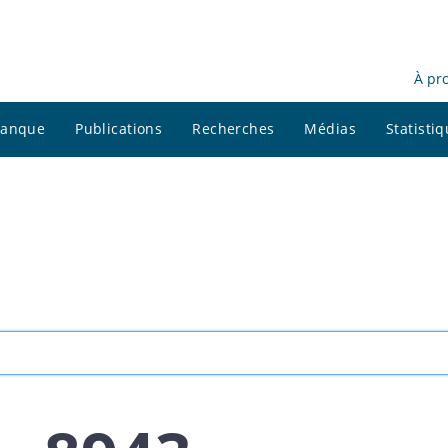
À pr
 banque
Publications
Recherches
Médias
Statisti