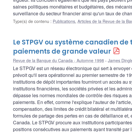
saines politiques monétaires et budgétaires, des mécani
surveillance du secteur financier ainsi qu'un taux de chan
Type(s) de contenu
:
Publications
,
Articles de la Revue de la 
Le STPGV ou système canadien de t
paiements de grande valeur
Revue de la Banque du Canada - Automne 1998
James Dingl
Le STPGV est un réseau électronique qui sert à envoyer 
prévoit qu'il sera opérationnel au premier semestre de 1
institutions de dépôt importantes fourniront un accès au 
institutions financières, les sociétés privées et les adm
dépasse les normes mondiales de contrôle des risques ap
paiements. En effet, comme l'explique l'auteur de l'arti
compensation, des limites de crédit bilatéral et multilaté
formules de partage des pertes en cas de défaillance et,
Canada. Le STPGV procure aux institutions participantes 
positions consécutives aux paiements ayant transité par 