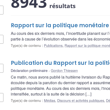
8943
résultats
Rapport sur la politique monétair
Au cours des six derniers mois, l’incertitude planant sur 
partie à cause de l’évolution observée dans les économ
Type(s) de contenu
:
Publications
,
Rapport sur la politique moné
Publication du Rapport sur la poli
Déclaration préliminaire
Gordon Thiessen
Ce matin, nous avons publié la huitième livraison du Rapp
écoulée depuis la parution du dernier rapport a assurém
politique monétaire. Au cours des six derniers mois, l'inc
intensifiée, surtout à la suite de la décision […]
Type(s) de contenu
:
Médias
,
Discours et activités publiques
,
Dé