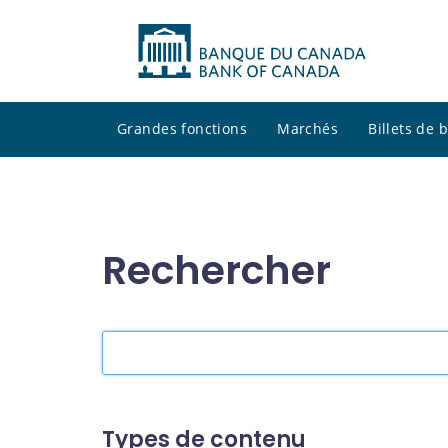
Grandes fonctions
Marchés
Billets de
Rechercher
Rechercher
dans
le
site
Types de contenu