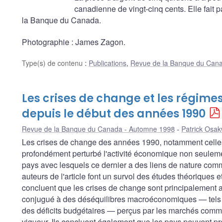
canadienne de vingt-cinq cents. Elle fait 
la Banque du Canada.
Photographie : James Zagon.
Type(s) de contenu
:
Publications
,
Revue de la Banque du Can
Les crises de change et les régime
depuis le début des années 1990
Revue de la Banque du Canada - Automne 1998
Patrick Osa
Les crises de change des années 1990, notamment celles
profondément perturbé l'activité économique non seuleme
pays avec lesquels ce dernier a des liens de nature com
auteurs de l'article font un survol des études théoriques et
concluent que les crises de change sont principalement a
conjugué à des déséquilibres macroéconomiques — tels q
des déficits budgétaires — perçus par les marchés comm
vigueur. Ils concluent également que les pays peuvent pr