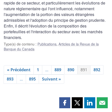
rapide de ce secteur, et particulièrement les évolutions de
nature réglementaire qui l'ont influencé, notamment
l'augmentation de la portion des valeurs étrangères
admissibles et l'adoption du principe de gestion prudente.
Enfin, il décrit l'évolution de la composition des
portefeuilles et l'interaction du secteur avec les marchés
financiers.
Type(s) de contenu
:
Publications
,
Articles de la Revue de la
Banque du Canada
« Précédent
1
…
889
890
891
892
893
…
895
Suivant »
Partager
Partager
Partager
Part
cette
cette
cette
cette