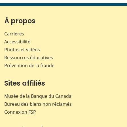
page
page
page
page
sur
sur
sur
par
Facebook
X
LinkedIn
courr
À propos
Carrières
Accessibilité
Photos et vidéos
Ressources éducatives
Prévention de la fraude
Sites affiliés
Musée de la Banque du Canada
Bureau des biens non réclamés
Connexion
FSP