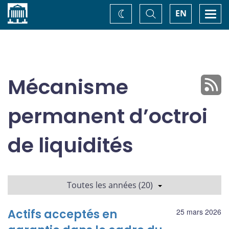
Accueil
Basculer
Togg
EN
Changez
la
navi
recherche
de
thème
Mécanisme
permanent d’octroi
de liquidités
Toutes les années (20)
Actifs acceptés en
25 mars 2026