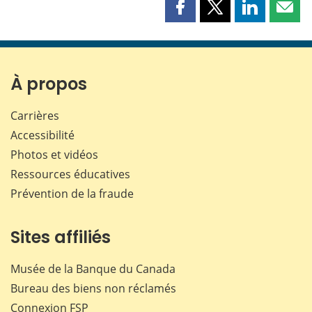
Partager
Partager
Partager
Part
cette
cette
cette
cette
page
page
page
page
sur
sur
sur
par
Facebook
X
LinkedIn
courr
À propos
Carrières
Accessibilité
Photos et vidéos
Ressources éducatives
Prévention de la fraude
Sites affiliés
Musée de la Banque du Canada
Bureau des biens non réclamés
Connexion
FSP