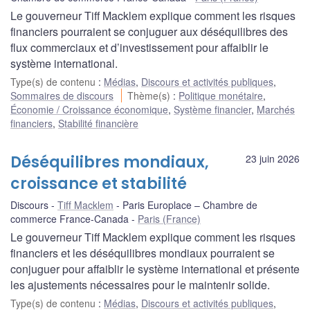
Le gouverneur Tiff Macklem explique comment les risques
financiers pourraient se conjuguer aux déséquilibres des
flux commerciaux et d’investissement pour affaiblir le
système international.
Type(s) de contenu
:
Médias
,
Discours et activités publiques
,
Sommaires de discours
Thème(s)
:
Politique monétaire
,
Économie / Croissance économique
,
Système financier
,
Marchés
financiers
,
Stabilité financière
Déséquilibres mondiaux,
23 juin 2026
croissance et stabilité
Discours
Tiff Macklem
Paris Europlace – Chambre de
commerce France-Canada
Paris (France)
Le gouverneur Tiff Macklem explique comment les risques
financiers et les déséquilibres mondiaux pourraient se
conjuguer pour affaiblir le système international et présente
les ajustements nécessaires pour le maintenir solide.
Type(s) de contenu
:
Médias
,
Discours et activités publiques
,