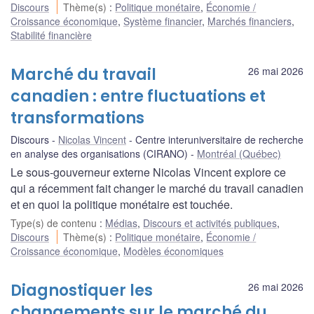
Discours
Thème(s)
:
Politique monétaire
,
Économie /
Croissance économique
,
Système financier
,
Marchés financiers
,
Stabilité financière
Marché du travail
26 mai 2026
canadien : entre fluctuations et
transformations
Discours
Nicolas Vincent
Centre interuniversitaire de recherche
en analyse des organisations (CIRANO)
Montréal (Québec)
Le sous-gouverneur externe Nicolas Vincent explore ce
qui a récemment fait changer le marché du travail canadien
et en quoi la politique monétaire est touchée.
Type(s) de contenu
:
Médias
,
Discours et activités publiques
,
Discours
Thème(s)
:
Politique monétaire
,
Économie /
Croissance économique
,
Modèles économiques
Diagnostiquer les
26 mai 2026
changements sur le marché du