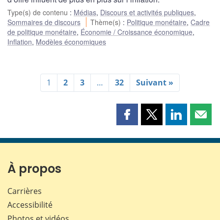
Type(s) de contenu
:
Médias
,
Discours et activités publiques
,
Sommaires de discours
Thème(s)
:
Politique monétaire
,
Cadre
de politique monétaire
,
Économie / Croissance économique
,
Inflation
,
Modèles économiques
1
2
3
…
32
Suivant »
Partager
Partager
Partager
Part
cette
cette
cette
cette
page
page
page
page
sur
sur
sur
par
Facebook
X
LinkedIn
courr
À propos
Carrières
Accessibilité
Photos et vidéos