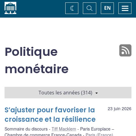
Accueil
Basculer
Togg
EN
Changez
la
navi
recherche
de
thème
Politique
monétaire
Toutes les années (314)
S’ajuster pour favoriser la
23 juin 2026
croissance et la résilience
Sommaire du discours
Tiff Macklem
Paris Europlace –
Chambre de commerce France-Canada
Paris (France)