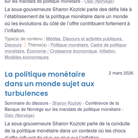
sur les mandats de politique monétaire
Oslo (Norvège)
La sous-gouverneure Sharon Kozicki parle des défis liés à
l’établissement de la politique monétaire dans un monde
où les évolutions du côté de l’offre contribuent fortement à
l’inflation.
Type(s) de contenu
:
Médias
,
Discours et activités publiques
,
Discours
Thème(s)
:
Politique monétaire
,
Cadre de politique
monétaire
,
Économie / Croissance économique
,
Inflation
,
Modèles économiques
La politique monétaire
2 mars 2026
dans un monde sujet aux
turbulences
Sommaire du discours
Sharon Kozicki
Conférence de la
Banque de Norvège sur les mandats de politique monétaire
Oslo (Norvège)
La sous-gouverneure Sharon Kozicki parle de la conduite
de la politique monétaire dans un contexte où les chocs
d’offre influent de plus en plus sur l’inflation.