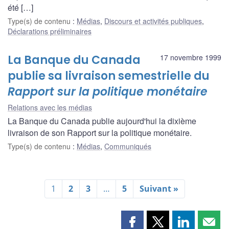
été […]
Type(s) de contenu
:
Médias
,
Discours et activités publiques
,
Déclarations préliminaires
La Banque du Canada
17 novembre 1999
publie sa livraison semestrielle du
Rapport sur la politique monétaire
Relations avec les médias
La Banque du Canada publie aujourd'hui la dixième
livraison de son Rapport sur la politique monétaire.
Type(s) de contenu
:
Médias
,
Communiqués
1
2
3
…
5
Suivant »
Partager
Partager
Partager
Part