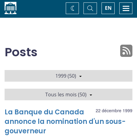
Accueil
Basculer
Togg
EN
Changez
la
navi
recherche
de
thème
Posts
1999 (50)
Tous les mois (50)
La Banque du Canada
22 décembre 1999
annonce la nomination d'un sous-
gouverneur