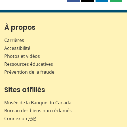
cette
cette
cette
cette
page
page
page
page
sur
sur
sur
par
Facebook
X
LinkedIn
courr
À propos
Carrières
Accessibilité
Photos et vidéos
Ressources éducatives
Prévention de la fraude
Sites affiliés
Musée de la Banque du Canada
Bureau des biens non réclamés
Connexion
FSP