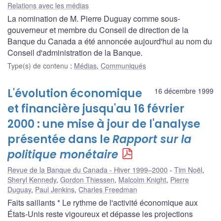
Relations avec les médias
La nomination de M. Pierre Duguay comme sous-
gouverneur et membre du Conseil de direction de la
Banque du Canada a été annoncée aujourd'hui au nom du
Conseil d'administration de la Banque.
Type(s) de contenu
:
Médias
,
Communiqués
L'évolution économique
16 décembre 1999
et financière jusqu'au 16 février
2000 : une mise à jour de l'analyse
présentée dans le
Rapport sur la
politique monétaire
Revue de la Banque du Canada - Hiver 1999–2000
Tim Noël
,
Sheryl Kennedy
,
Gordon Thiessen
,
Malcolm Knight
,
Pierre
Duguay
,
Paul Jenkins
,
Charles Freedman
Faits saillants * Le rythme de l'activité économique aux
États-Unis reste vigoureux et dépasse les projections