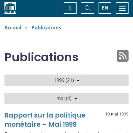
Accueil
Basculer
Togg
EN
Changez
la
navi
recherche
de
thème
Accueil
Publications
Publications
1999 (21)
mai (4)
Rapport sur la politique
19 mai 1999
monétaire – Mai 1999