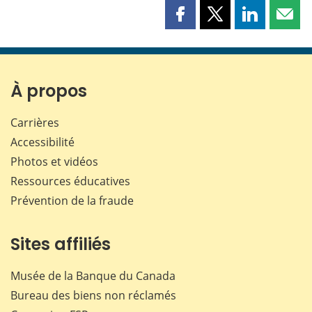
Partager
Partager
Partager
Part
cette
cette
cette
cette
page
page
page
page
sur
sur
sur
par
Facebook
X
LinkedIn
courr
À propos
Carrières
Accessibilité
Photos et vidéos
Ressources éducatives
Prévention de la fraude
Sites affiliés
Musée de la Banque du Canada
Bureau des biens non réclamés