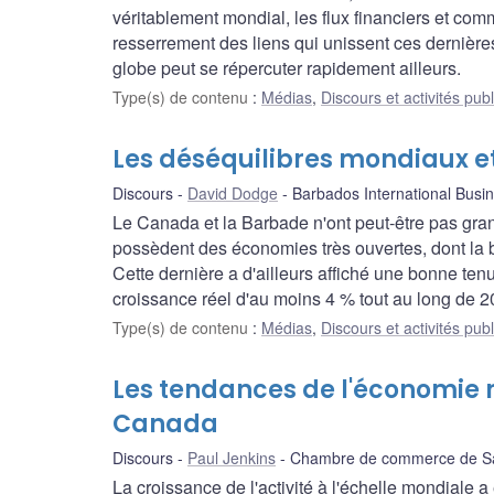
véritablement mondial, les flux financiers et com
resserrement des liens qui unissent ces dernières
globe peut se répercuter rapidement ailleurs.
Type(s) de contenu
:
Médias
,
Discours et activités pub
Les déséquilibres mondiaux e
Discours
David Dodge
Barbados International Busin
Le Canada et la Barbade n'ont peut-être pas gr
possèdent des économies très ouvertes, dont la
Cette dernière a d'ailleurs affiché une bonne tenu
croissance réel d'au moins 4 % tout au long de 2
Type(s) de contenu
:
Médias
,
Discours et activités pub
Les tendances de l'économie m
Canada
Discours
Paul Jenkins
Chambre de commerce de Sa
La croissance de l'activité à l'échelle mondiale