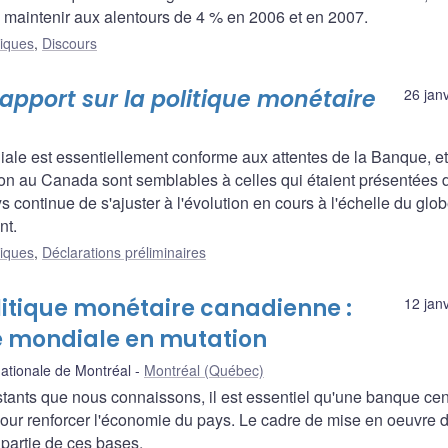
e maintenir aux alentours de 4 % en 2006 et en 2007.
liques
,
Discours
apport sur la politique monétaire
26 jan
le est essentiellement conforme aux attentes de la Banque, et
tion au Canada sont semblables à celles qui étaient présentées 
 continue de s'ajuster à l'évolution en cours à l'échelle du glob
nt.
liques
,
Déclarations préliminaires
litique monétaire canadienne :
12 jan
 mondiale en mutation
nationale de Montréal
Montréal (Québec)
nts que nous connaissons, il est essentiel qu'une banque cen
pour renforcer l'économie du pays. Le cadre de mise en oeuvre d
partie de ces bases.