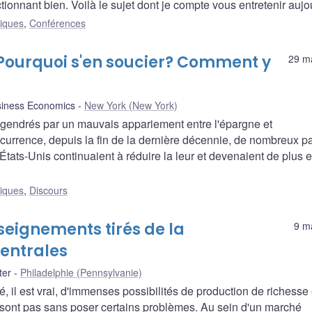
ctionnant bien. Voilà le sujet dont je compte vous entretenir aujo
liques
,
Conférences
 Pourquoi s'en soucier? Comment y
29 m
siness Economics
New York (New York)
engendrés par un mauvais appariement entre l'épargne et
'occurrence, depuis la fin de la dernière décennie, de nombreux p
États-Unis continuaient à réduire la leur et devenaient de plus 
liques
,
Discours
seignements tirés de la
9 m
entrales
ter
Philadelphie (Pennsylvanie)
, il est vrai, d'immenses possibilités de production de richesse 
e sont pas sans poser certains problèmes. Au sein d'un marché