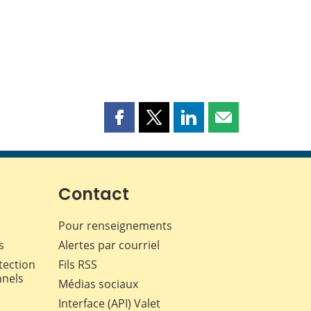
Partager
Partager
Partager
Partager
cette
cette
cette
cette
page
page
page
page
sur
sur
sur
par
Facebook
X
LinkedIn
courriel
Contact
Pour renseignements
s
Alertes par courriel
tection
Fils RSS
nnels
Médias sociaux
Interface (API) Valet