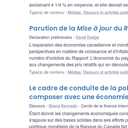
avoisinant 4 1/4 % en moyenne, et elle devrait s
Type(s) de contenu
:
Médias
,
Discours et activités pub
Parution de la
Mise à jour
du
R
Déclaration préliminaire
David Dodge
L'expansion des économies canadienne et mondia
perspectives en matière de croissance et d'infla
numéro d'octobre du
Rapport
. L'économie du pays
aux changements des prix relatifs qui en découle
Type(s) de contenu
:
Médias
,
Discours et activités pub
Le cadre de conduite de la po
composer avec une économie
Discours
Sheryl Kennedy
Cercle de la finance inter
Étant donné les changements économiques consta
s'appuie sur des bases solides dans ses efforts 
politique monétaire de la Banque du Canada fait 