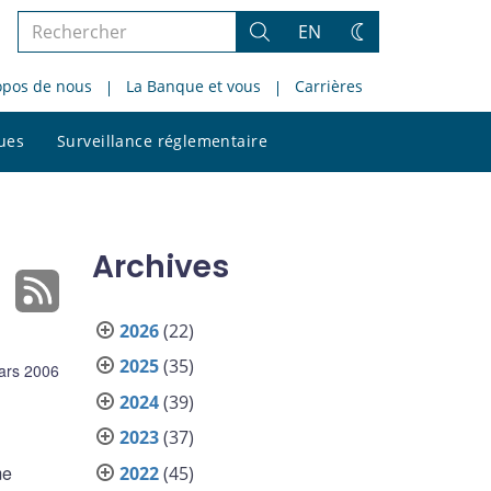
Rechercher
EN
Rechercher
Changez
dans
de
opos de nous
La Banque et vous
Carrières
le
thème
site
Rechercher
ques
Surveillance réglementaire
dans
le
site
Archives
2026
(22)
2025
(35)
ars 2006
2024
(39)
2023
(37)
me
2022
(45)