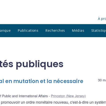
À pr
 banque
Publications
Recherches
Médias
Statisti
ités publiques
al en mutation et la nécessaire
30 m
Public and International Affairs
Princeton (New Jersey)
à promouvoir un ordre monétaire nouveau, c'est-à-dire un systè