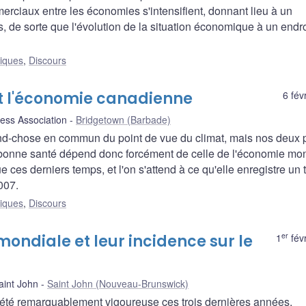
merciaux entre les économies s'intensifient, donnant lieu à un
, de sorte que l'évolution de la situation économique à un endro
liques
,
Discours
t l'économie canadienne
6 fév
ess Association
Bridgetown (Barbade)
and-chose en commun du point de vue du climat, mais nos deux 
 bonne santé dépend donc forcément de celle de l'économie mon
e ces derniers temps, et l'on s'attend à ce qu'elle enregistre un
007.
liques
,
Discours
er
ondiale et leur incidence sur le
1
fév
int John
Saint John (Nouveau-Brunswick)
 a été remarquablement vigoureuse ces trois dernières années,