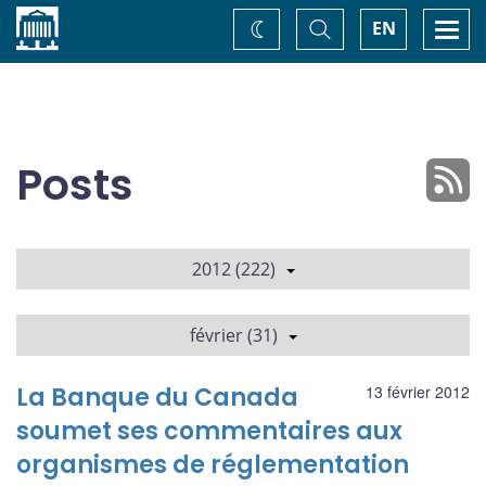
Accueil
Basculer
Togg
EN
Changez
la
navi
recherche
de
thème
Posts
2012 (222)
février (31)
La Banque du Canada
13 février 2012
soumet ses commentaires aux
organismes de réglementation