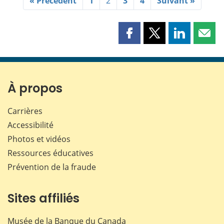
« Précédent
1
2
3
4
Suivant »
Partager
Partager
Partager
Part
cette
cette
cette
cette
page
page
page
page
sur
sur
sur
par
Facebook
X
LinkedIn
courr
À propos
Carrières
Accessibilité
Photos et vidéos
Ressources éducatives
Prévention de la fraude
Sites affiliés
Musée de la Banque du Canada