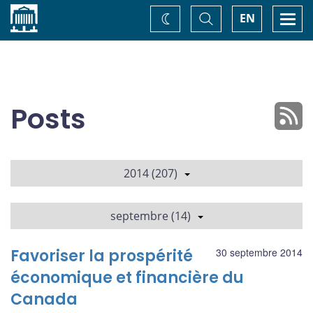
Accueil
Basculer
Togg
EN
Changez
la
navi
recherche
de
thème
Posts
2014 (207)
septembre (14)
Favoriser la prospérité
30 septembre 2014
économique et financière du
Canada