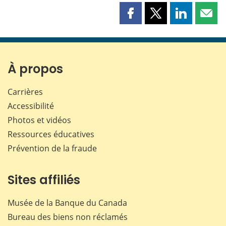
Partager
Partager
Partager
Part
cette
cette
cette
cette
page
page
page
page
sur
sur
sur
par
Facebook
X
LinkedIn
courr
À propos
Carrières
Accessibilité
Photos et vidéos
Ressources éducatives
Prévention de la fraude
Sites affiliés
Musée de la Banque du Canada
Bureau des biens non réclamés